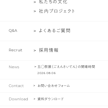
つ
談
私
私
た
ち
の
文
化
要
バ
い
た
社
社
内
プ
ロ
ジ
ェ
ク
ト
ー
て
ち
内
紹
の
プ
介
文
よ
よ
く
あ
る
ご
質
問
Q
&
A
ロ
化
く
ジ
あ
ェ
採
採
用
情
報
R
e
c
r
u
i
t
る
ク
用
ご
ト
情
質
五◯祭展（ごえんさいてん）の開場時間
News
報
問
2026.08.06
Contact
お問い合わせフォーム
Download
資料ダウンロード