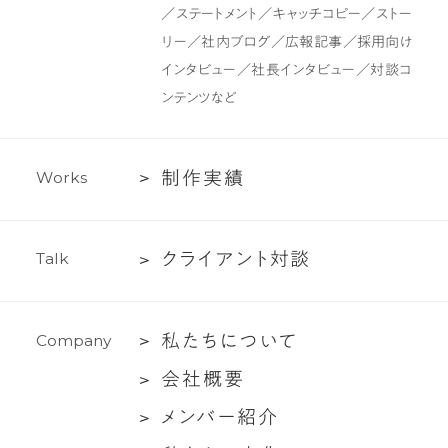
イ
ン
／ステートメント／キャッチコピー／ストー
ン
ツ
リー／社内ブログ／広報記事／採用向け
制
インタビュー／社長インタビュー／対談コ
作・
ンテンツなど
ラ
イ
テ
制
制
作
実
績
W
o
r
k
s
ィ
作
ン
実
グ
ク
ク
ラ
イ
ア
ン
ト
対
談
T
a
l
k
績
支
ラ
援
イ
私
私
た
ち
に
つ
い
て
C
o
m
p
a
n
y
ア
た
ン
会
会
社
概
要
ち
ト
社
メ
メ
ン
バ
ー
紹
介
に
対
概
ン