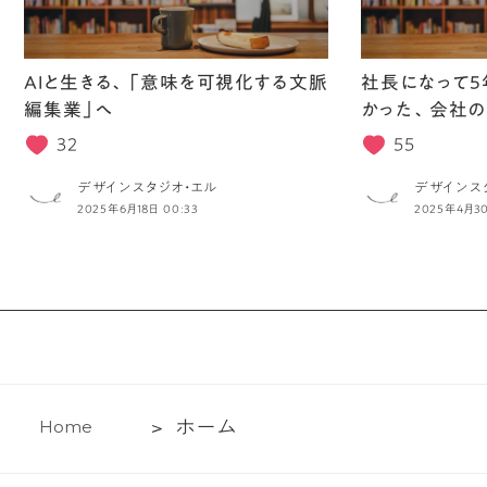
AIと生きる、「意味を可視化する文脈
社長になって5
編集業」へ
かった、会社の
32
55
デザインスタジオ・エル
デザインス
2025年6月18日 00:33
2025年4月30
ホ
ホ
ー
ム
H
o
m
e
ー