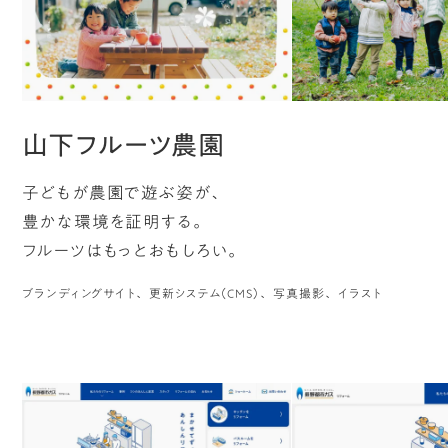
目)
山下フルーツ農園
ジ
子どもが農園で遊ぶ姿が、
豊かな環境を証明する。
フルーツはもっとおもしろい。
ー
ブランディングサイト
更新システム（CMS）
写真撮影
イラスト
ペ
(1