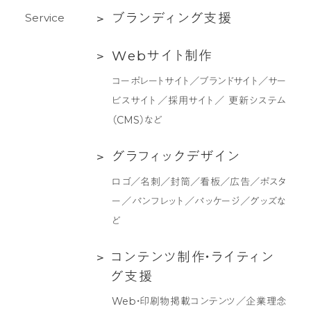
ム
ブ
ブ
ラ
ン
デ
ィ
ン
グ
支
援
S
e
r
v
i
c
e
ラ
Web
W
e
b
サ
イ
ト
制
作
ン
サ
デ
コーポレートサイト／ブランドサイト／サー
イ
ィ
ビスサイト／採用サイト／ 更新システム
ト
ン
（CMS）など
制
グ
作
支
グ
グ
ラ
フ
ィ
ッ
ク
デ
ザ
イ
ン
援
ラ
ロゴ／名刺／封筒／看板／広告／ポスタ
フ
ー／パンフレット／パッケージ／グッズな
ィ
ど
ッ
ク
コ
コ
ン
テ
ン
ツ
制
作
・
ラ
イ
テ
ィ
ン
デ
ン
グ
支
援
ザ
テ
Web・印刷物掲載コンテンツ／企業理念