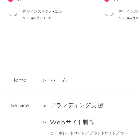
デザインスタジオ・エル
デザインス
2025年6月18日 00:33
2025年4月30
ホ
ホ
ー
ム
H
o
m
e
ー
ム
ブ
ブ
ラ
ン
デ
ィ
ン
グ
支
援
S
e
r
v
i
c
e
ラ
Web
W
e
b
サ
イ
ト
制
作
ン
サ
デ
コーポレートサイト／ブランドサイト／サー