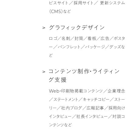
イ
ィ
ビスサイト／採用サイト／ 更新システム
ト
ン
（CMS）など
制
グ
作
支
グ
グ
ラ
フ
ィ
ッ
ク
デ
ザ
イ
ン
援
ラ
ロゴ／名刺／封筒／看板／広告／ポスタ
フ
ー／パンフレット／パッケージ／グッズな
ィ
ど
ッ
ク
コ
コ
ン
テ
ン
ツ
制
作
・
ラ
イ
テ
ィ
ン
デ
ン
グ
支
援
ザ
テ
Web・印刷物掲載コンテンツ／企業理念
イ
ン
／ステートメント／キャッチコピー／ストー
ン
ツ
リー／社内ブログ／広報記事／採用向け
制
インタビュー／社長インタビュー／対談コ
作・
ンテンツなど
ラ