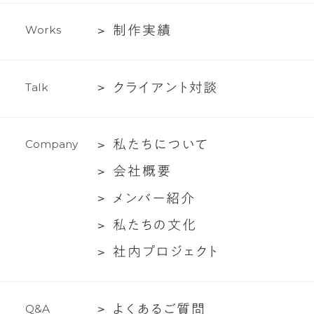
イ
テ
制
制
作
実
績
W
o
r
k
s
ィ
作
ン
実
グ
ク
ク
ラ
イ
ア
ン
ト
対
談
T
a
l
k
績
支
ラ
援
イ
私
私
た
ち
に
つ
い
て
C
o
m
p
a
n
y
ア
た
ン
会
会
社
概
要
ち
ト
社
メ
メ
ン
バ
ー
紹
介
に
対
概
ン
つ
談
私
私
た
ち
の
文
化
要
バ
い
た
社
社
内
プ
ロ
ジ
ェ
ク
ト
ー
て
ち
内
紹
の
プ
介
文
よ
よ
く
あ
る
ご
質
問
Q
&
A
ロ