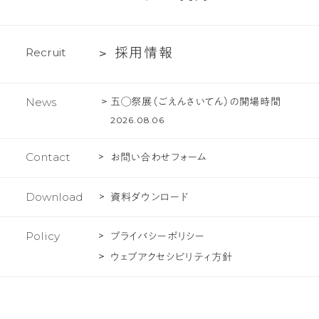
化
く
ジ
あ
ェ
採
採
用
情
報
R
e
c
r
u
i
t
る
ク
用
ご
ト
情
質
五◯祭展（ごえんさいてん）の開場時間
News
報
問
2026.08.06
Contact
お問い合わせフォーム
Download
資料ダウンロード
Policy
プライバシーポリシー
ウェブアクセシビリティ方針