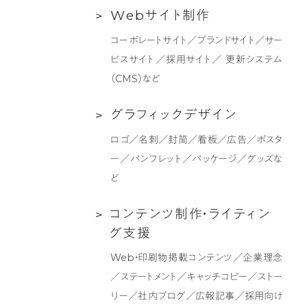
Web
W
e
b
サ
イ
ト
制
作
ン
サ
デ
コーポレートサイト／ブランドサイト／サー
イ
ィ
ビスサイト／採用サイト／ 更新システム
ト
ン
（CMS）など
制
グ
作
支
グ
グ
ラ
フ
ィ
ッ
ク
デ
ザ
イ
ン
援
ラ
ロゴ／名刺／封筒／看板／広告／ポスタ
フ
ー／パンフレット／パッケージ／グッズな
ィ
ど
ッ
ク
コ
コ
ン
テ
ン
ツ
制
作
・
ラ
イ
テ
ィ
ン
デ
ン
グ
支
援
ザ
テ
Web・印刷物掲載コンテンツ／企業理念
イ
ン
／ステートメント／キャッチコピー／ストー
ン
ツ
リー／社内ブログ／広報記事／採用向け