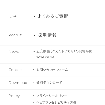
て
ち
内
紹
の
プ
介
文
よ
よ
く
あ
る
ご
質
問
Q
&
A
ロ
化
く
ジ
あ
ェ
採
採
用
情
報
R
e
c
r
u
i
t
る
ク
用
ご
ト
情
質
五◯祭展（ごえんさいてん）の開場時間
News
報
問
2026.08.06
Contact
お問い合わせフォーム
Download
資料ダウンロード
Policy
プライバシーポリシー
ウェブアクセシビリティ方針