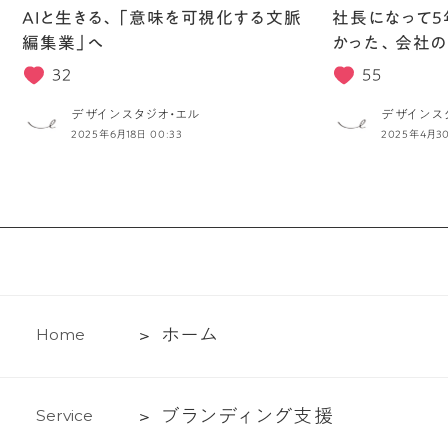
AIと生きる、「意味を可視化する文脈
社長になって5
編集業」へ
かった、会社の
32
55
デザインスタジオ・エル
デザインス
2025年6月18日 00:33
2025年4月30
ホ
ホ
ー
ム
H
o
m
e
ー
ム
ブ
ブ
ラ
ン
デ
ィ
ン
グ
支
援
S
e
r
v
i
c
e
ラ