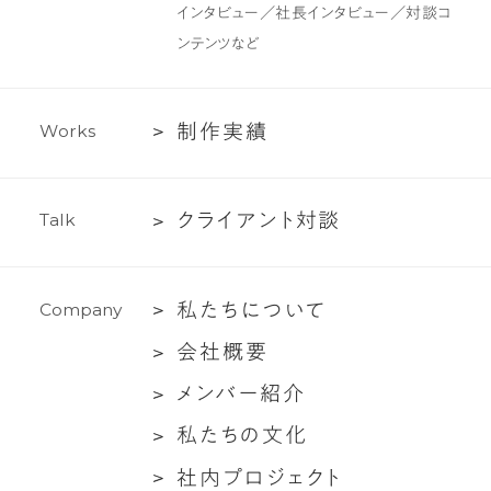
制
インタビュー／社長インタビュー／対談コ
作・
ンテンツなど
ラ
イ
テ
制
制
作
実
績
W
o
r
k
s
ィ
作
ン
実
グ
ク
ク
ラ
イ
ア
ン
ト
対
談
T
a
l
k
績
支
ラ
援
イ
私
私
た
ち
に
つ
い
て
C
o
m
p
a
n
y
ア
た
ン
会
会
社
概
要
ち
ト
社
メ
メ
ン
バ
ー
紹
介
に
対
概
ン
つ
談
私
私
た
ち
の
文
化
要
バ
い
た
社
社
内
プ
ロ
ジ
ェ
ク
ト
ー