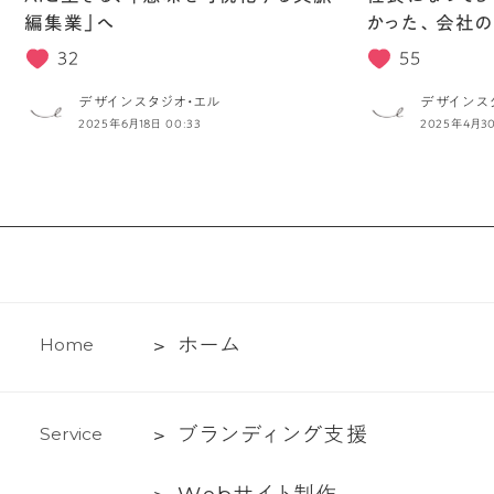
編集業」へ
かった、会社の
32
55
デザインスタジオ・エル
デザインス
2025年6月18日 00:33
2025年4月30
ホ
ホ
ー
ム
H
o
m
e
ー
ム
ブ
ブ
ラ
ン
デ
ィ
ン
グ
支
援
S
e
r
v
i
c
e
ラ
Web