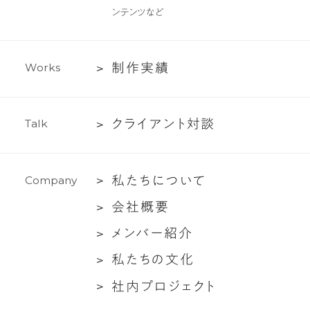
作・
ンテンツなど
ラ
イ
テ
制
制
作
実
績
W
o
r
k
s
ィ
作
ン
実
グ
ク
ク
ラ
イ
ア
ン
ト
対
談
T
a
l
k
績
支
ラ
援
イ
私
私
た
ち
に
つ
い
て
C
o
m
p
a
n
y
ア
た
ン
会
会
社
概
要
ち
ト
社
メ
メ
ン
バ
ー
紹
介
に
対
概
ン
つ
談
私
私
た
ち
の
文
化
要
バ
い
た
社
社
内
プ
ロ
ジ
ェ
ク
ト
ー
て
ち
内