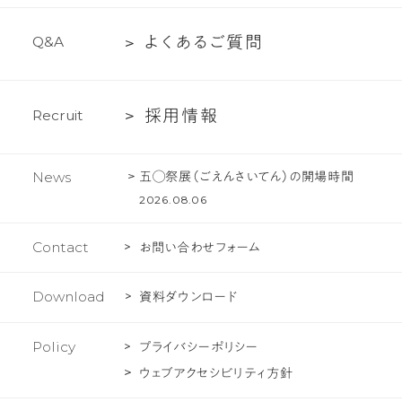
紹
の
プ
介
文
よ
よ
く
あ
る
ご
質
問
Q
&
A
ロ
化
く
ジ
あ
ェ
採
採
用
情
報
R
e
c
r
u
i
t
る
ク
用
ご
ト
情
質
五◯祭展（ごえんさいてん）の開場時間
News
報
問
2026.08.06
Contact
お問い合わせフォーム
Download
資料ダウンロード
Policy
プライバシーポリシー
ウェブアクセシビリティ方針