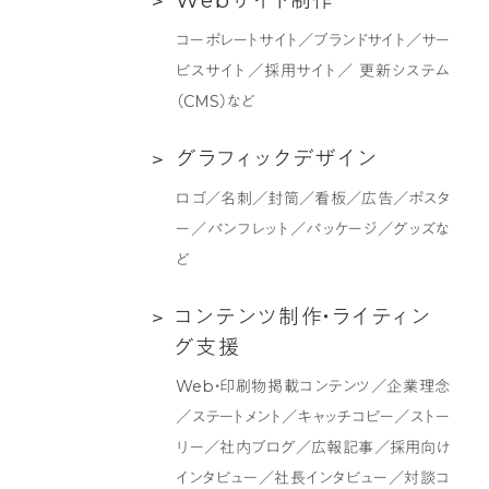
W
e
b
サ
イ
ト
制
作
ン
サ
デ
コーポレートサイト／ブランドサイト／サー
イ
ィ
ビスサイト／採用サイト／ 更新システム
ト
ン
（CMS）など
制
グ
作
支
グ
グ
ラ
フ
ィ
ッ
ク
デ
ザ
イ
ン
援
ラ
ロゴ／名刺／封筒／看板／広告／ポスタ
フ
ー／パンフレット／パッケージ／グッズな
ィ
ど
ッ
ク
コ
コ
ン
テ
ン
ツ
制
作
・
ラ
イ
テ
ィ
ン
デ
ン
グ
支
援
ザ
テ
Web・印刷物掲載コンテンツ／企業理念
イ
ン
／ステートメント／キャッチコピー／ストー
ン
ツ
リー／社内ブログ／広報記事／採用向け
制
インタビュー／社長インタビュー／対談コ