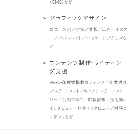
（CMS）など
制
グ
作
支
グ
グ
ラ
フ
ィ
ッ
ク
デ
ザ
イ
ン
援
ラ
ロゴ／名刺／封筒／看板／広告／ポスタ
フ
ー／パンフレット／パッケージ／グッズな
ィ
ど
ッ
ク
コ
コ
ン
テ
ン
ツ
制
作
・
ラ
イ
テ
ィ
ン
デ
ン
グ
支
援
ザ
テ
Web・印刷物掲載コンテンツ／企業理念
イ
ン
／ステートメント／キャッチコピー／ストー
ン
ツ
リー／社内ブログ／広報記事／採用向け
制
インタビュー／社長インタビュー／対談コ
作・
ンテンツなど
ラ
イ