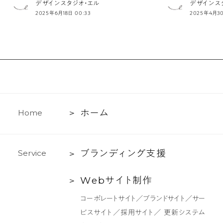
デザインスタジオ・エル
デザインス
2025年6月18日 00:33
2025年4月30
ホ
ホ
ー
ム
H
o
m
e
ー
ム
ブ
ブ
ラ
ン
デ
ィ
ン
グ
支
援
S
e
r
v
i
c
e
ラ
Web
W
e
b
サ
イ
ト
制
作
ン
サ
デ
コーポレートサイト／ブランドサイト／サー
イ
ィ
ビスサイト／採用サイト／ 更新システム
ト
ン