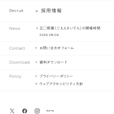
あ
ェ
採
採
用
情
報
R
e
c
r
u
i
t
る
ク
用
ご
ト
情
質
五◯祭展（ごえんさいてん）の開場時間
News
報
問
2026.08.06
Contact
お問い合わせフォーム
Download
資料ダウンロード
Policy
プライバシーポリシー
ウェブアクセシビリティ方針