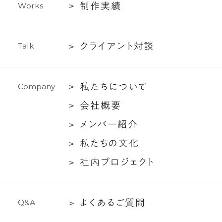
テ
制
制
作
実
績
W
o
r
k
s
ィ
作
ン
実
グ
ク
ク
ラ
イ
ア
ン
ト
対
談
T
a
l
k
績
支
ラ
援
イ
私
私
た
ち
に
つ
い
て
C
o
m
p
a
n
y
ア
た
ン
会
会
社
概
要
ち
ト
社
メ
メ
ン
バ
ー
紹
介
に
対
概
ン
つ
談
私
私
た
ち
の
文
化
要
バ
い
た
社
社
内
プ
ロ
ジ
ェ
ク
ト
ー
て
ち
内
紹
の
プ
介
文
よ
よ
く
あ
る
ご
質
問
Q
&
A
ロ
化
く
ジ