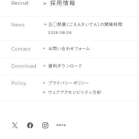
採
採
用
情
報
R
e
c
r
u
i
t
る
ク
用
ご
ト
情
質
五◯祭展（ごえんさいてん）の開場時間
News
報
問
2026.08.06
Contact
お問い合わせフォーム
Download
資料ダウンロード
Policy
プライバシーポリシー
ウェブアクセシビリティ方針
デ
デ
デ
デ