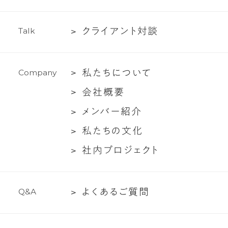
ィ
作
ン
実
グ
ク
ク
ラ
イ
ア
ン
ト
対
談
T
a
l
k
績
支
ラ
援
イ
私
私
た
ち
に
つ
い
て
C
o
m
p
a
n
y
ア
た
ン
会
会
社
概
要
ち
ト
社
メ
メ
ン
バ
ー
紹
介
に
対
概
ン
つ
談
私
私
た
ち
の
文
化
要
バ
い
た
社
社
内
プ
ロ
ジ
ェ
ク
ト
ー
て
ち
内
紹
の
プ
介
文
よ
よ
く
あ
る
ご
質
問
Q
&
A
ロ
化
く
ジ
あ
ェ