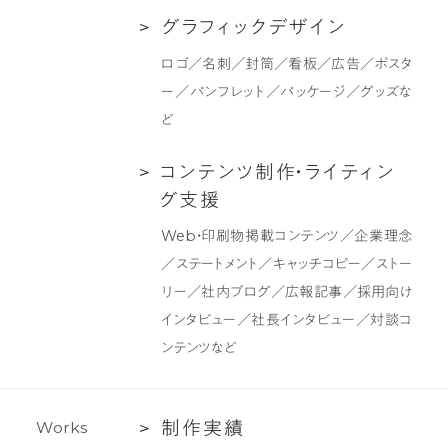
作
支
グ
グ
ラ
フ
ィ
ッ
ク
デ
ザ
イ
ン
援
ラ
ロゴ／名刺／封筒／看板／広告／ポスタ
フ
ー／パンフレット／パッケージ／グッズな
ィ
ど
ッ
ク
コ
コ
ン
テ
ン
ツ
制
作
・
ラ
イ
テ
ィ
ン
デ
ン
グ
支
援
ザ
テ
Web・印刷物掲載コンテンツ／企業理念
イ
ン
／ステートメント／キャッチコピー／ストー
ン
ツ
リー／社内ブログ／広報記事／採用向け
制
インタビュー／社長インタビュー／対談コ
作・
ンテンツなど
ラ
イ
テ
制
制
作
実
績
W
o
r
k
s