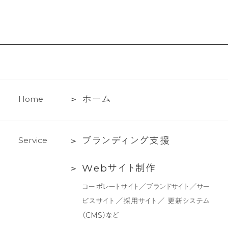
ホ
ホ
ー
ム
H
o
m
e
ー
ム
ブ
ブ
ラ
ン
デ
ィ
ン
グ
支
援
S
e
r
v
i
c
e
ラ
Web
W
e
b
サ
イ
ト
制
作
ン
サ
デ
コーポレートサイト／ブランドサイト／サー
イ
ィ
ビスサイト／採用サイト／ 更新システム
ト
ン
（CMS）など
制
グ