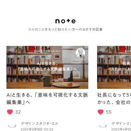
エルのことをもっと知りたい方へのおすすめ記事
AIと生きる、「意味を可視化する文脈
社長になって5
編集業」へ
かった、会社の
32
55
デザインスタジオ・エル
デザインス
2025年6月18日 00:33
2025年4月30