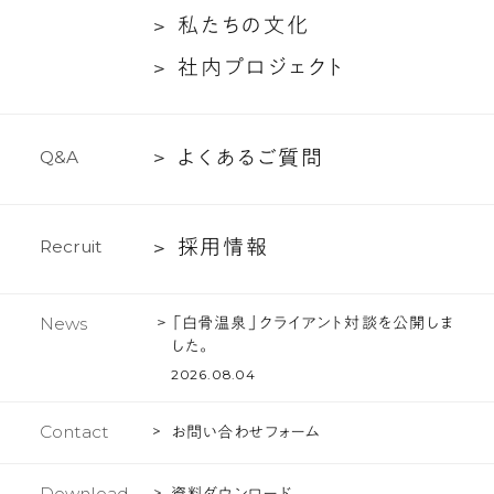
概
ン
を
つ
談
私
私
た
ち
の
文
化
要
バ
い
お
た
社
社
内
プ
ロ
ジ
ェ
ク
ト
ー
て
ば
ち
内
紹
け
の
プ
介
文
に
よ
よ
く
あ
る
ご
質
問
Q
&
A
ロ
化
例
く
ジ
え
あ
ェ
た
採
採
用
情
報
R
e
c
r
u
i
t
る
ク
演
用
ご
ト
情
出。
質
「白骨温泉」クライアント対談を公開しま
News
報
問
した。
2026.08.04
Contact
お問い合わせフォーム
Download
資料ダウンロード