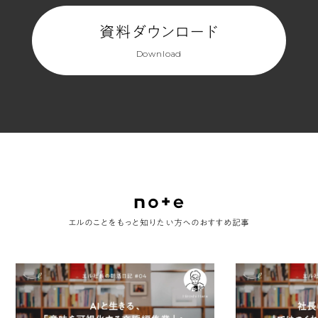
よ
う
資料ダウンロード
に
Download
現
れ、
一
斉
に
右
に
向
エルのことをもっと知りたい方へのおすすめ記事
か
っ
て
ふ
わ