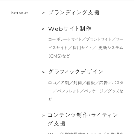
ム
い
ブ
ブ
ラ
ン
デ
ィ
ン
グ
支
援
S
e
r
v
i
c
e
る
ラ
と、
Web
W
e
b
サ
イ
ト
制
作
ン
次
サ
デ
第
コーポレートサイト／ブランドサイト／サー
イ
ィ
に
ビスサイト／採用サイト／ 更新システム
ト
ン
お
（CMS）など
制
グ
ば
作
支
グ
グ
ラ
フ
ィ
ッ
ク
デ
ザ
イ
ン
け
援
ラ
が
ロゴ／名刺／封筒／看板／広告／ポスタ
フ
透
ー／パンフレット／パッケージ／グッズな
ィ
け
ど
ッ
て、
ク
コ
コ
ン
テ
ン
ツ
制
作
・
ラ
イ
テ
ィ
ン
ひ
デ
ン
グ
支
援
と
ザ
テ
つ、