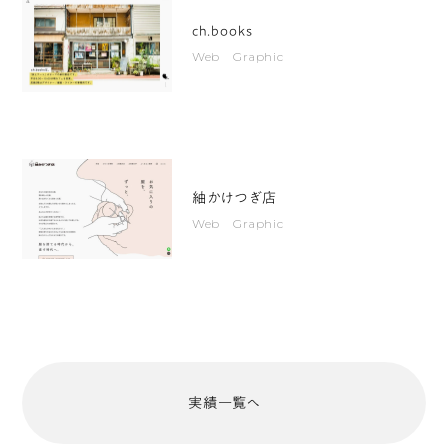
示
ch.books
さ
Web Graphic
れ
た
後、
そ
の
紬かけつぎ店
上
Web Graphic
に
無
数
の
お
ば
実績一覧へ
け
の