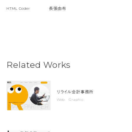
映
HTML Coder
長張由布
し
た
無
音
の
動
Related Works
画。
コ
ン
テ
リライル会計事務所
ン
Web Graphic
ツ
が
表