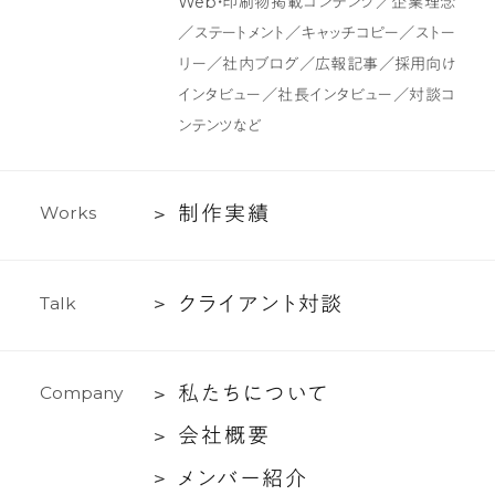
Web・印刷物掲載コンテンツ／企業理念
イ
ン
ふ
／ステートメント／キャッチコピー／ストー
ン
ツ
リー／社内ブログ／広報記事／採用向け
た
制
インタビュー／社長インタビュー／対談コ
つ
作・
ンテンツなど
と
ラ
消
イ
え
テ
制
制
作
実
績
W
o
r
k
s
て
ィ
作
い
ン
実
く。
グ
ク
ク
ラ
イ
ア
ン
ト
対
談
T
a
l
k
績
「霧
支
ラ
散
援
イ
す
私
私
た
ち
に
つ
い
て
C
o
m
p
a
n
y
ア
る
た
ン
会
会
社
概
要
言
ち
ト
社
メ
メ
ン
バ
ー
紹
介
葉」
に
対