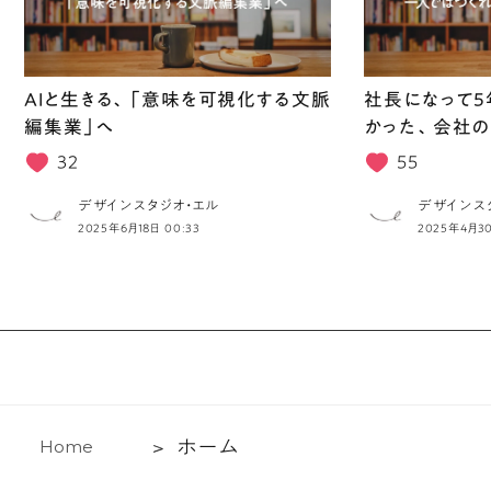
ふ
わ
と
AIと生きる、「意味を可視化する文脈
社長になって5
飛
編集業」へ
かった、会社の
ん
32
55
で
デザインスタジオ・エル
デザインス
い
2025年6月18日 00:33
2025年4月30
く。
そ
の
ま
ま
眺
め
ホ
ホ
ー
ム
H
o
m
e
て
ー