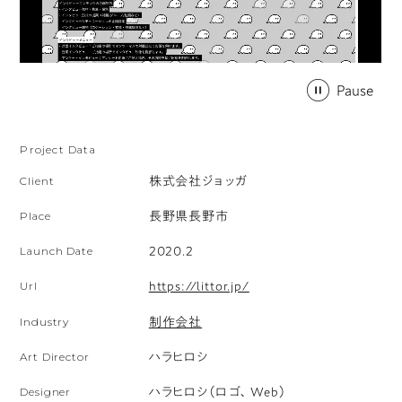
サ
Pause
イ
ト
Project Data
の
Client
株式会社ジョッガ
フ
ァ
Place
長野県長野市
ー
Launch Date
2020.2
ス
Url
https://littor.jp/
ト
ビ
Industry
制作会社
ュ
Art Director
ハラヒロシ
ー
Designer
ハラヒロシ（ロゴ、Web）
を