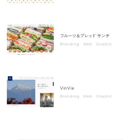
と
し
た
明
フルーツ＆ブレッド サンチ
る
Branding Web Graphic
い
ト
ー
ン
で
VinVie
ま
Branding Web Graphic
と
ま
っ
て
お