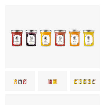
国
産
果
実
を
使
用
し
た
商
品
で
使
用
す