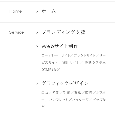
ホ
ホ
ー
ム
H
o
m
e
ー
ム
ブ
ブ
ラ
ン
デ
ィ
ン
グ
支
援
S
e
r
v
i
c
e
ラ
Web
W
e
b
サ
イ
ト
制
作
ン
サ
デ
コーポレートサイト／ブランドサイト／サー
イ
ィ
ビスサイト／採用サイト／ 更新システム
ト
ン
（CMS）など
制
グ
作
支
グ
グ
ラ
フ
ィ
ッ
ク
デ
ザ
イ
ン
援
ラ
ロゴ／名刺／封筒／看板／広告／ポスタ
フ
ー／パンフレット／パッケージ／グッズな
ィ
ど
ッ