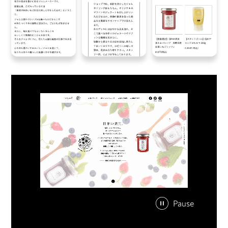
て
い
る。
モ
ノ
ク
ロ
の
ロ
ゴ
で、
さ
ま
サ
ざ
Pause
イ
ま