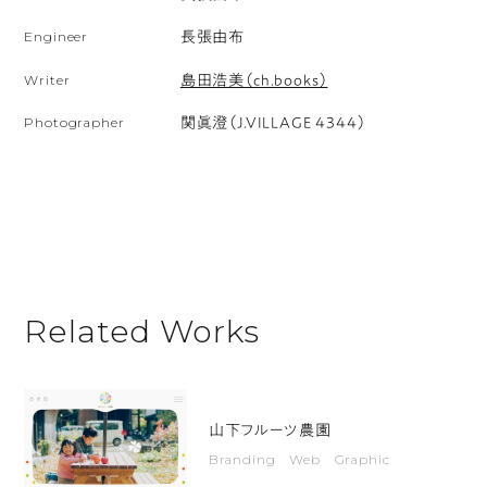
せ
Engineer
長張由布
る
Writer
島田浩美（ch.books）
無
音
Photographer
関眞澄（J.VILLAGE 4344）
の
動
画。
サ
イ
ト
Related Works
は
白
を
基
山下フルーツ農園
調
Branding Web Graphic