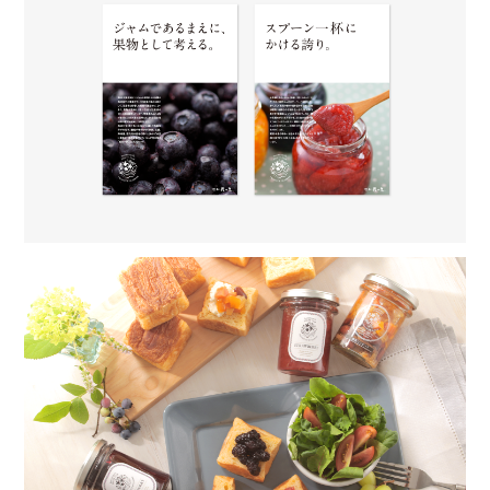
る
ロ
ゴ。
中
央
に
花
や
葉、
水
の
流
れ、
果
実
の