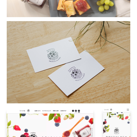
よ
う
な
点
を
円
形
に
ま
と
め
た
図
が
あ