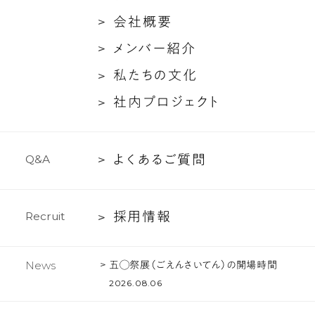
た
ン
会
会
社
概
要
ち
ト
社
メ
メ
ン
バ
ー
紹
介
に
対
概
ン
つ
談
私
私
た
ち
の
文
化
要
バ
い
た
社
社
内
プ
ロ
ジ
ェ
ク
ト
ー
て
ち
内
紹
の
プ
介
文
よ
よ
く
あ
る
ご
質
問
Q
&
A
ロ
化
く
ジ
あ
ェ
採
採
用
情
報
R
e
c
r
u
i
t
る
ク
用
ご
ト
情
質
五◯祭展（ごえんさいてん）の開場時間
News
報
問
2026.08.06