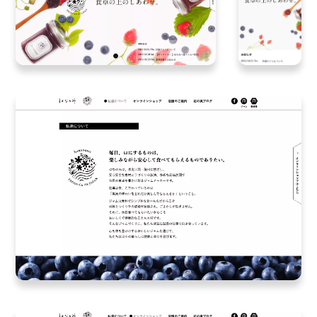
り、
そ
の
上
下
を
囲
む
よ
う
「hananomi」
と
い
う
ブ
ラ