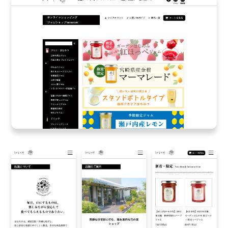
ン
ド
名
と
「PRODUCE
OF
JAPAN」
の
文
字
が
配
置
さ
れ