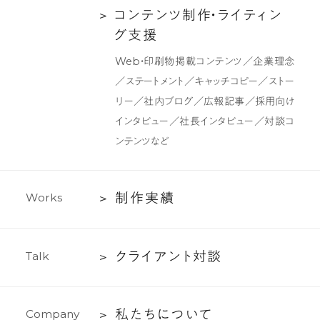
ク
コ
コ
ン
テ
ン
ツ
制
作
・
ラ
イ
テ
ィ
ン
デ
ン
グ
支
援
ザ
テ
Web・印刷物掲載コンテンツ／企業理念
イ
ン
／ステートメント／キャッチコピー／ストー
ン
ツ
リー／社内ブログ／広報記事／採用向け
制
インタビュー／社長インタビュー／対談コ
作・
ンテンツなど
ラ
イ
テ
制
制
作
実
績
W
o
r
k
s
ィ
作
ン
実
グ
ク
ク
ラ
イ
ア
ン
ト
対
談
T
a
l
k
績
支
ラ
援
イ
私
私
た
ち
に
つ
い
て
C
o
m
p
a
n
y
ア