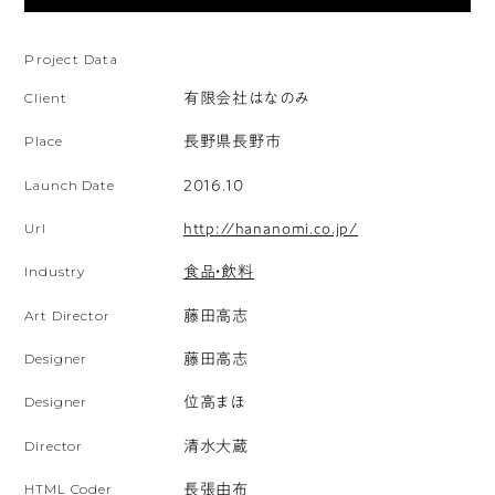
ト
な
を
色
Project Data
上
の
か
Client
有限会社はなのみ
果
ら
実
Place
長野県長野市
下
の
Launch Date
2016.10
ま
ジ
で
ャ
Url
http://hananomi.co.jp/
ス
ム
Industry
食品・飲料
ク
と
Art Director
藤田高志
ロ
調
ー
和
Designer
藤田高志
ル
す
Designer
位高まほ
し
る。
Director
清水大蔵
て
見
HTML Coder
長張由布