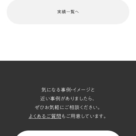
り、
実績一覧へ
果
実
や
ジ
ャ
ム
の
切
り
気になる事例・イメージと
抜
近い事例がありましたら、
き
ぜひお気軽にご相談ください。
写
よくあるご質問
もご用意しています。
真
が