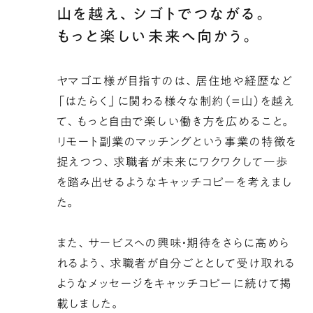
山を越え、シゴトでつながる。
が
もっと楽しい未来へ向かう。
映
え
る
ヤマゴエ様が目指すのは、居住地や経歴など
デ
「はたらく」に関わる様々な制約（＝山）を越え
ザ
て、もっと自由で楽しい働き方を広めること。
イ
リモート副業のマッチングという事業の特徴を
ン。
捉えつつ、求職者が未来にワクワクして一歩
画
を踏み出せるようなキャッチコピーを考えまし
面
た。
の
左
また、サービスへの興味・期待をさらに高めら
側
れるよう、求職者が自分ごととして受け取れる
か
ようなメッセージをキャッチコピーに続けて掲
ら
載しました。