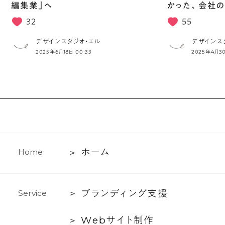
編集業」へ
かった、会社の
32
55
デザインスタジオ・エル
デザインス
2025年6月18日 00:33
2025年4月30
ホ
ホ
ー
ム
H
o
m
e
ー
ム
ブ
ブ
ラ
ン
デ
ィ
ン
グ
支
援
S
e
r
v
i
c
e
ラ
Web
W
e
b
サ
イ
ト
制
作
ン