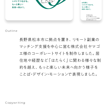
真
っ
Outline
白
長野県松本市に拠点を置き、リモート副業の
な
マッチング支援を中心に営む株式会社ヤマゴ
広々
エ様のコーポレートサイトを制作しました。居
と
住地や経歴など「はたらく」に関わる様々な制
し
約を越え、もっと楽しい未来へ向かう様子を
た
ことば・デザイン・モーションで表現しました。
背
景
に、
緑
Copywriting
色