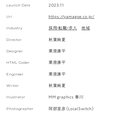
Launch Date
2023.11
く。
描
Url
https://yamagoe.co.jp/
か
Industry
採用・転職・求人
地域
れ
Director
秋葉絢夏
た
円
Designer
栗原康平
を
HTML Coder
栗原康平
挟
む
Engineer
栗原康平
よ
Writer
秋葉絢夏
う
Illustrator
MM graphics 春川
に、
都
Photographer
阿部宣彦（LocalSwitch）
会
の