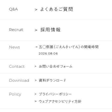
の
プ
介
文
よ
よ
く
あ
る
ご
質
問
Q
&
A
ロ
化
く
ジ
あ
ェ
採
採
用
情
報
R
e
c
r
u
i
t
る
ク
用
ご
ト
情
質
五◯祭展（ごえんさいてん）の開場時間
News
報
問
2026.08.06
Contact
お問い合わせフォーム
Download
資料ダウンロード
Policy
プライバシーポリシー
ウェブアクセシビリティ方針