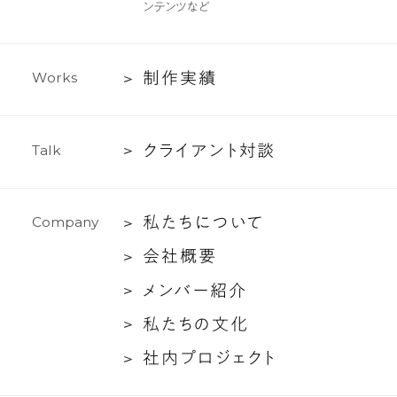
ンテンツなど
ラ
イ
テ
制
制
作
実
績
W
o
r
k
s
ィ
作
ン
実
グ
ク
ク
ラ
イ
ア
ン
ト
対
談
T
a
l
k
績
支
ラ
援
イ
私
私
た
ち
に
つ
い
て
C
o
m
p
a
n
y
ア
た
ン
会
会
社
概
要
ち
ト
社
メ
メ
ン
バ
ー
紹
介
に
対
概
ン
つ
談
私
私
た
ち
の
文
化
要
バ
い
た
社
社
内
プ
ロ
ジ
ェ
ク
ト
ー
て
ち
内
紹