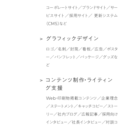
サ
デ
コーポレートサイト／ブランドサイト／サー
イ
ィ
ビスサイト／採用サイト／ 更新システム
ト
ン
（CMS）など
制
グ
作
支
グ
グ
ラ
フ
ィ
ッ
ク
デ
ザ
イ
ン
援
ラ
ロゴ／名刺／封筒／看板／広告／ポスタ
フ
ー／パンフレット／パッケージ／グッズな
ィ
ど
ッ
ク
コ
コ
ン
テ
ン
ツ
制
作
・
ラ
イ
テ
ィ
ン
デ
ン
グ
支
援
ザ
テ
Web・印刷物掲載コンテンツ／企業理念
イ
ン
／ステートメント／キャッチコピー／ストー
ン
ツ
リー／社内ブログ／広報記事／採用向け
制
インタビュー／社長インタビュー／対談コ
作・