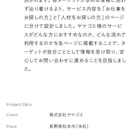
別されます。各ターゲットが求める情報に迷わ
い
ず辿り着けるよう、サービス内容を「お仕事を
位
お探しの方」と「人材をお探しの方」のページ
置
に分けて設計しました。ヤマゴエ様のサービ
へ
スがどんな方におすすめなのか、どんな流れで
向
利用するのかを各ページに掲載することで、タ
か
ーゲットが自分ごととして情報を受け取り、安
い、
心してお問い合わせに進めることを目指しまし
画
た。
面
右
端
に
Project Data
伸
び
Client
株式会社ヤマゴエ
て
Place
長野県松本市（本社）
い