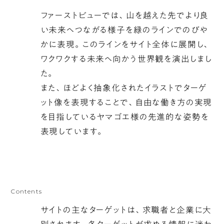
て
ファーストビューでは、山を越えた先でより良
ク
い未来へつながる様子を緑のラインでのびや
ル
かに表現。このラインをサイト全体に展開し、
ン
ワクワクする未来へ向かう世界観を演出しまし
と
た。
円
また、ほどよく抽象化されたイラストでターゲ
を
ット像を表現することで、自由な働き方の実現
描
を目指しているヤマゴエ様の先進的な姿勢を
き
表現しています。
な
が
ら
再
Contents
び
サイトの主なターゲットは、求職者と企業に大
高