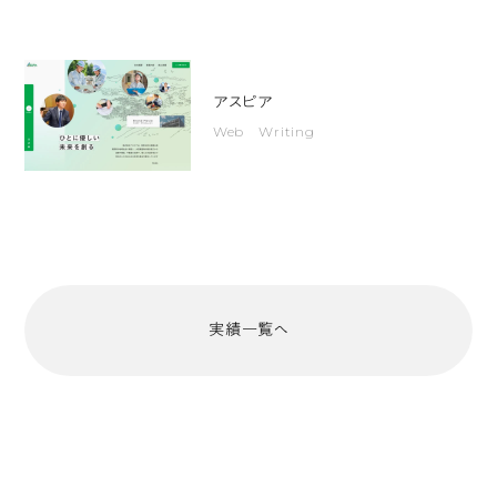
人
同
士
アスピア
が
Web Writing
描
か
れ、
山
を
越
実績一覧へ
え
た
リ
モ
ー