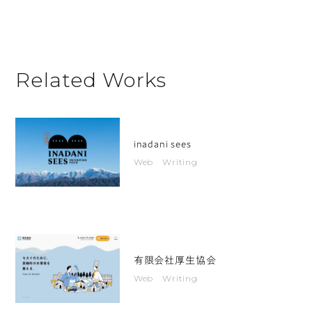
景
色、
地
方
Related Works
の
景
色
inadani sees
か
Web Writing
ら
飛
び
出
し
有限会社厚生協会
て
Web Writing
き
た