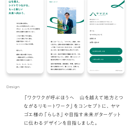
び、
前
半
で
一
山
描
い
た
の
ち、
Design
勢
「ワクワクが呼ぶほうへ 山を越えて地方とつ
い
ながるリモートワーク」をコンセプトに、ヤマ
を
ゴエ様の「らしさ」や目指す未来がターゲット
つ
に伝わるデザインを目指しました。
け