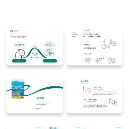
緑
色
の
ラ
イ
ン
が
リ
ボ
ン
の
よ
う
に
伸