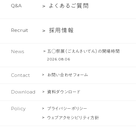
介
文
よ
よ
く
あ
る
ご
質
問
Q
&
A
ロ
化
く
ジ
あ
ェ
採
採
用
情
報
R
e
c
r
u
i
t
る
ク
用
ご
ト
情
質
五◯祭展（ごえんさいてん）の開場時間
News
報
問
2026.08.06
Contact
お問い合わせフォーム
Download
資料ダウンロード
Policy
プライバシーポリシー
ウェブアクセシビリティ方針