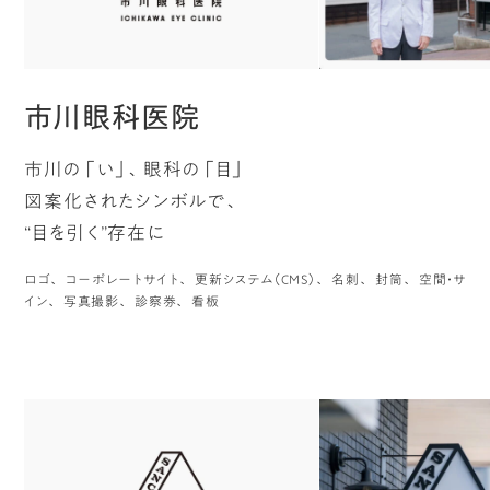
市川眼科医院
市川の「い」、眼科の「目」
図案化されたシンボルで、
“目を引く”存在に
ロゴ
コーポレートサイト
更新システム（CMS）
名刺
封筒
空間・サ
イン
写真撮影
診察券
看板