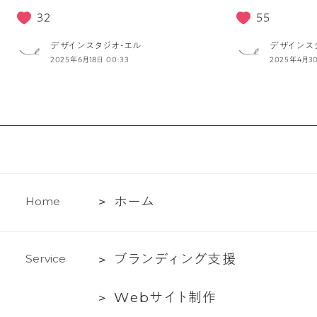
32
55
デザインスタジオ・エル
デザインス
2025年6月18日 00:33
2025年4月30
ホ
ホ
ー
ム
H
o
m
e
ー
ム
ブ
ブ
ラ
ン
デ
ィ
ン
グ
支
援
S
e
r
v
i
c
e
ラ
Web
W
e
b
サ
イ
ト
制
作
ン
サ