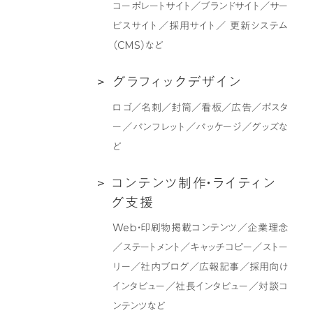
デ
コーポレートサイト／ブランドサイト／サー
イ
ィ
ビスサイト／採用サイト／ 更新システム
ト
ン
（CMS）など
制
グ
作
支
グ
グ
ラ
フ
ィ
ッ
ク
デ
ザ
イ
ン
援
ラ
ロゴ／名刺／封筒／看板／広告／ポスタ
フ
ー／パンフレット／パッケージ／グッズな
ィ
ど
ッ
ク
コ
コ
ン
テ
ン
ツ
制
作
・
ラ
イ
テ
ィ
ン
デ
ン
グ
支
援
ザ
テ
Web・印刷物掲載コンテンツ／企業理念
イ
ン
／ステートメント／キャッチコピー／ストー
ン
ツ
リー／社内ブログ／広報記事／採用向け
制
インタビュー／社長インタビュー／対談コ
作・
ンテンツなど