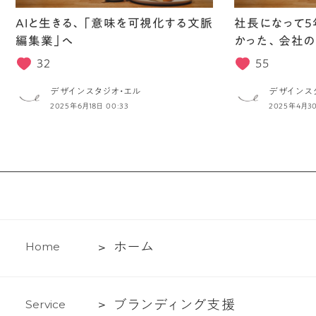
AIと生きる、「意味を可視化する文脈
社長になって5
編集業」へ
かった、会社の
32
55
デザインスタジオ・エル
デザインス
2025年6月18日 00:33
2025年4月30
ホ
ホ
ー
ム
H
o
m
e
ー
ム
ブ
ブ
ラ
ン
デ
ィ
ン
グ
支
援
S
e
r
v
i
c
e