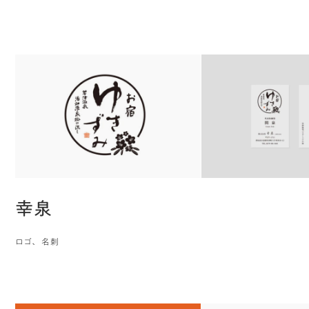
目)
ジ
ー
ペ
幸泉
ロゴ
名刺
(2
へ