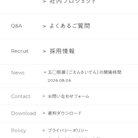
社
社
内
プ
ロ
ジ
ェ
ク
ト
ー
て
ち
内
紹
の
プ
介
文
よ
よ
く
あ
る
ご
質
問
Q
&
A
ロ
化
く
ジ
あ
ェ
採
採
用
情
報
R
e
c
r
u
i
t
る
ク
用
ご
ト
情
質
五◯祭展（ごえんさいてん）の開場時間
News
報
問
2026.08.06
Contact
お問い合わせフォーム
Download
資料ダウンロード
Policy
プライバシーポリシー