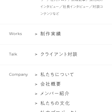
制
インタビュー／社長インタビュー／対談コ
作・
ンテンツなど
ラ
イ
テ
制
制
作
実
績
W
o
r
k
s
ィ
作
ン
実
グ
ク
ク
ラ
イ
ア
ン
ト
対
談
T
a
l
k
績
支
ラ
援
イ
私
私
た
ち
に
つ
い
て
C
o
m
p
a
n
y
ア
た
ン
会
会
社
概
要
ち
ト
社
メ
メ
ン
バ
ー
紹
介
に
対
概
ン
つ
談
私
私
た
ち
の
文
化
要
バ
い
た