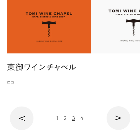
ジ
ー
東御ワインチャペル
ペ
ロゴ
の
次
1
2
3
4
前