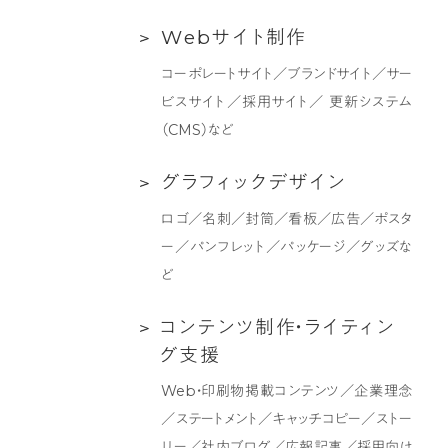
ラ
Web
W
e
b
サ
イ
ト
制
作
ン
サ
デ
コーポレートサイト／ブランドサイト／サー
イ
ィ
ビスサイト／採用サイト／ 更新システム
ト
ン
（CMS）など
制
グ
作
支
グ
グ
ラ
フ
ィ
ッ
ク
デ
ザ
イ
ン
援
ラ
ロゴ／名刺／封筒／看板／広告／ポスタ
フ
ー／パンフレット／パッケージ／グッズな
ィ
ど
ッ
ク
コ
コ
ン
テ
ン
ツ
制
作
・
ラ
イ
テ
ィ
ン
デ
ン
グ
支
援
ザ
テ
Web・印刷物掲載コンテンツ／企業理念
イ
ン
／ステートメント／キャッチコピー／ストー
ン
ツ
リー／社内ブログ／広報記事／採用向け