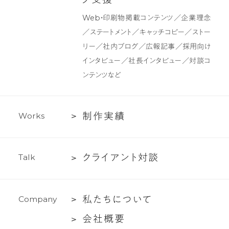
ザ
テ
Web・印刷物掲載コンテンツ／企業理念
イ
ン
／ステートメント／キャッチコピー／ストー
ン
ツ
リー／社内ブログ／広報記事／採用向け
制
インタビュー／社長インタビュー／対談コ
作・
ンテンツなど
ラ
イ
テ
制
制
作
実
績
W
o
r
k
s
ィ
作
ン
実
グ
ク
ク
ラ
イ
ア
ン
ト
対
談
T
a
l
k
績
支
ラ
援
イ
私
私
た
ち
に
つ
い
て
C
o
m
p
a
n
y
ア
た
ン
会
会
社
概
要
ち
ト