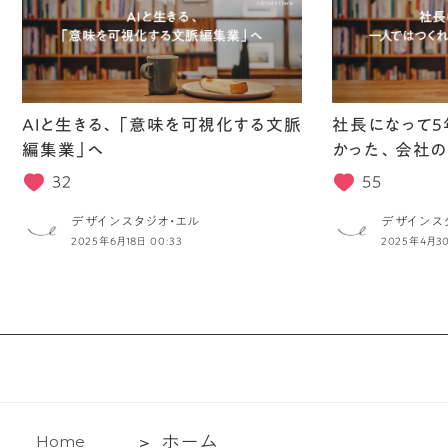
AIと生きる、「意味を可視化する文脈
社長になって5
編集業」へ
かった、会社の
32
55
デザインスタジオ・エル
デザインス
2025年6月18日 00:33
2025年4月30
ホ
ホ
ー
ム
H
o
m
e