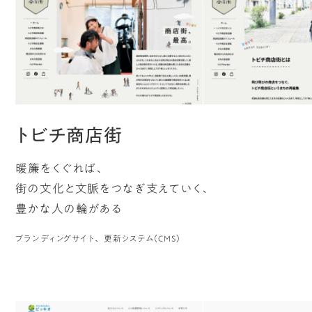
目)
トビチ商店街
ジ
暖簾をくぐれば、
街の文化と文脈をつなぎ支えていく、
豊かな人の輪がある
ー
ブランディングサイト
更新システム（CMS）
ペ