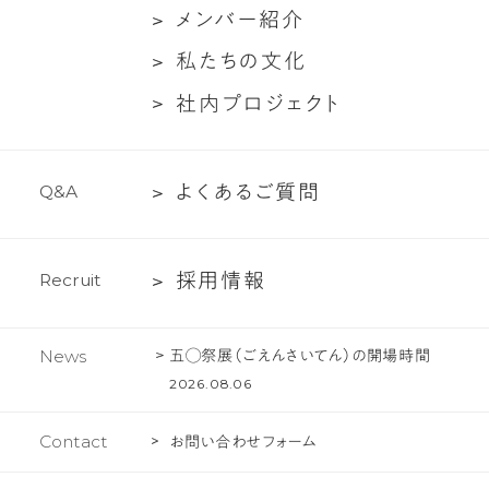
社
メ
メ
ン
バ
ー
紹
介
に
対
概
ン
つ
談
私
私
た
ち
の
文
化
要
バ
い
た
社
社
内
プ
ロ
ジ
ェ
ク
ト
ー
て
ち
内
紹
の
プ
介
文
よ
よ
く
あ
る
ご
質
問
Q
&
A
ロ
化
く
ジ
あ
ェ
採
採
用
情
報
R
e
c
r
u
i
t
る
ク
用
ご
ト
情
質
五◯祭展（ごえんさいてん）の開場時間
News
報
問
2026.08.06
Contact
お問い合わせフォーム