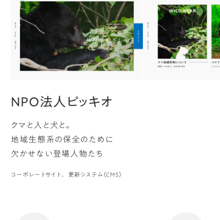
(1
へ
ジ
NPO法人ピッキオ
ー
クマと人と犬と。
地域生態系の保全のために
欠かせない登場人物たち
ペ
コーポレートサイト
更新システム（CMS）
の