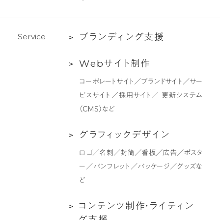
ー
ム
ブ
ブ
ラ
ン
デ
ィ
ン
グ
支
援
S
e
r
v
i
c
e
ラ
Web
W
e
b
サ
イ
ト
制
作
ン
サ
デ
コーポレートサイト／ブランドサイト／サー
イ
ィ
ビスサイト／採用サイト／ 更新システム
ト
ン
（CMS）など
制
グ
作
支
グ
グ
ラ
フ
ィ
ッ
ク
デ
ザ
イ
ン
援
ラ
ロゴ／名刺／封筒／看板／広告／ポスタ
フ
ー／パンフレット／パッケージ／グッズな
ィ
ど
ッ
ク
コ
コ
ン
テ
ン
ツ
制
作
・
ラ
イ
テ
ィ
ン
デ
ン
グ
支
援