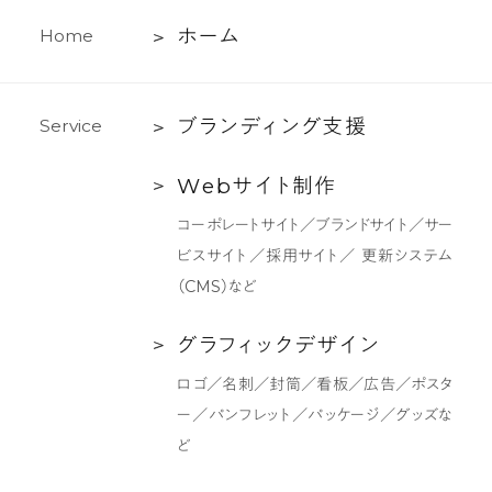
ホ
ホ
ー
ム
H
o
m
e
ー
ム
ブ
ブ
ラ
ン
デ
ィ
ン
グ
支
援
S
e
r
v
i
c
e
ラ
Web
W
e
b
サ
イ
ト
制
作
ン
サ
デ
コーポレートサイト／ブランドサイト／サー
イ
ィ
ビスサイト／採用サイト／ 更新システム
ト
ン
（CMS）など
制
グ
作
支
グ
グ
ラ
フ
ィ
ッ
ク
デ
ザ
イ
ン
援
ラ
ロゴ／名刺／封筒／看板／広告／ポスタ
フ
ー／パンフレット／パッケージ／グッズな
ィ
ど
ッ