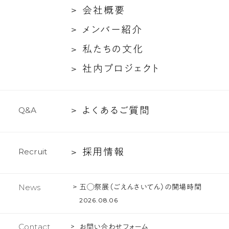
た
ン
会
会
社
概
要
ち
ト
社
メ
メ
ン
バ
ー
紹
介
に
対
概
ン
つ
談
私
私
た
ち
の
文
化
要
バ
い
た
社
社
内
プ
ロ
ジ
ェ
ク
ト
ー
て
ち
内
紹
の
プ
介
文
よ
よ
く
あ
る
ご
質
問
Q
&
A
ロ
化
く
ジ
あ
ェ
採
採
用
情
報
R
e
c
r
u
i
t
る
ク
用
ご
ト
情
質
五◯祭展（ごえんさいてん）の開場時間
News
報
問
2026.08.06
Contact
お問い合わせフォーム