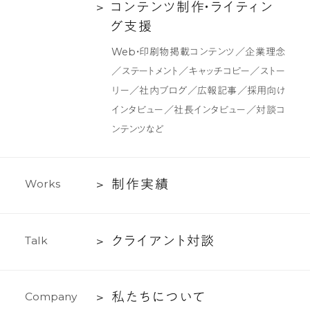
ク
コ
コ
ン
テ
ン
ツ
制
作
・
ラ
イ
テ
ィ
ン
デ
ン
グ
支
援
ザ
テ
Web・印刷物掲載コンテンツ／企業理念
イ
ン
／ステートメント／キャッチコピー／ストー
ン
ツ
リー／社内ブログ／広報記事／採用向け
制
インタビュー／社長インタビュー／対談コ
作・
ンテンツなど
ラ
イ
テ
制
制
作
実
績
W
o
r
k
s
ィ
作
ン
実
グ
ク
ク
ラ
イ
ア
ン
ト
対
談
T
a
l
k
績
支
ラ
援
イ
私
私
た
ち
に
つ
い
て
C
o
m
p
a
n
y
ア