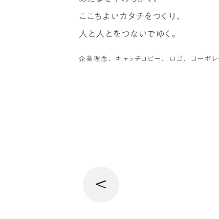
ここちよいカタチをつくり、
ジ
人と人とをつないでゆく。
ー
企業理念
キャッチコピー
ロゴ
コーポレ
ペ
の
前