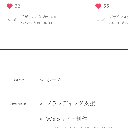
32
55
デザインスタジオ・エル
デザインス
2025年6月18日 00:33
2025年4月30
ホ
ホ
ー
ム
H
o
m
e
ー
ム
ブ
ブ
ラ
ン
デ
ィ
ン
グ
支
援
S
e
r
v
i
c
e
ラ
Web
W
e
b
サ
イ
ト
制
作
ン
サ
デ