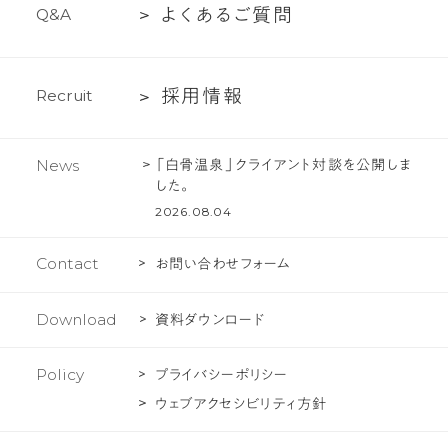
文
よ
よ
く
あ
る
ご
質
問
Q
&
A
ロ
化
く
ジ
あ
ェ
採
採
用
情
報
R
e
c
r
u
i
t
る
ク
用
ご
ト
情
質
「白骨温泉」クライアント対談を公開しま
News
報
問
した。
2026.08.04
Contact
お問い合わせフォーム
Download
資料ダウンロード
Policy
プライバシーポリシー
ウェブアクセシビリティ方針