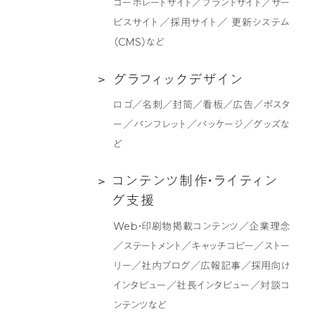
コーポレートサイト／ブランドサイト／サー
イ
ィ
ビスサイト／採用サイト／ 更新システム
ト
ン
（CMS）など
制
グ
作
支
グ
グ
ラ
フ
ィ
ッ
ク
デ
ザ
イ
ン
援
ラ
ロゴ／名刺／封筒／看板／広告／ポスタ
フ
ー／パンフレット／パッケージ／グッズな
ィ
ど
ッ
ク
コ
コ
ン
テ
ン
ツ
制
作
・
ラ
イ
テ
ィ
ン
デ
ン
グ
支
援
ザ
テ
Web・印刷物掲載コンテンツ／企業理念
イ
ン
／ステートメント／キャッチコピー／ストー
ン
ツ
リー／社内ブログ／広報記事／採用向け
制
インタビュー／社長インタビュー／対談コ
作・
ンテンツなど