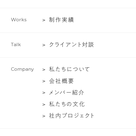
ラ
イ
テ
制
制
作
実
績
W
o
r
k
s
ィ
作
ン
実
グ
ク
ク
ラ
イ
ア
ン
ト
対
談
T
a
l
k
績
支
ラ
援
イ
私
私
た
ち
に
つ
い
て
C
o
m
p
a
n
y
ア
た
ン
会
会
社
概
要
ち
ト
社
メ
メ
ン
バ
ー
紹
介
に
対
概
ン
つ
談
私
私
た
ち
の
文
化
要
バ
い
た
社
社
内
プ
ロ
ジ
ェ
ク
ト
ー
て
ち
内
紹
の
プ
介