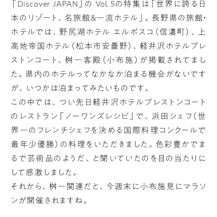
「Discover JAPAN」の Vol.5の特集は「世界に誇る日
本のリゾート、名旅館&一流ホテル」。長野県の旅館・
ホテルでは、野尻湖ホテル エルボスコ（信濃町）、上
高地帝国ホテル（松本市安曇野）、軽井沢ホテルブレ
ストンコート、桝一客殿（小布施）が掲載されてまし
た。県内のホテルってなかなか泊まる機会がないです
が、いつかは泊まってみたいものです。
この中では、つい先日軽井沢ホテルブレストンコート
のレストラン「ノーワンズレシピ」で、浜田シェフ（世
界一のフレンチシェフを決める国際料理コンクールで
最年少優勝）の料理をいただきました。色彩豊かでま
るで芸術品のようだ、と聞いていたのを目の当たりに
して感激しました。
それから、桝一関連だと、今週末に小布施見にマラソ
ンが開催されますね。