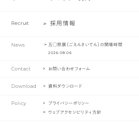
化
く
ジ
あ
ェ
採
採
用
情
報
R
e
c
r
u
i
t
る
ク
用
ご
ト
情
質
五◯祭展（ごえんさいてん）の開場時間
News
報
問
2026.08.06
Contact
お問い合わせフォーム
Download
資料ダウンロード
Policy
プライバシーポリシー
ウェブアクセシビリティ方針