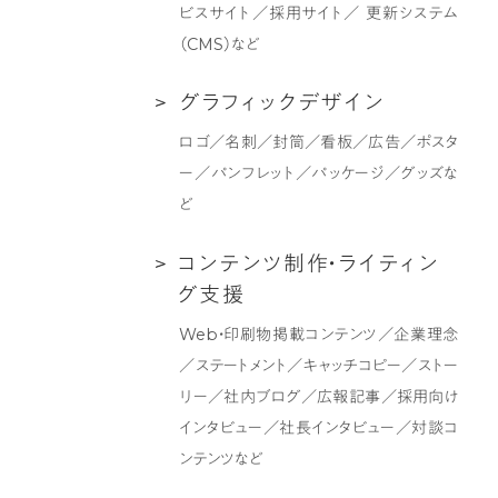
イ
ィ
ビスサイト／採用サイト／ 更新システム
ト
ン
（CMS）など
制
グ
作
支
グ
グ
ラ
フ
ィ
ッ
ク
デ
ザ
イ
ン
援
ラ
ロゴ／名刺／封筒／看板／広告／ポスタ
フ
ー／パンフレット／パッケージ／グッズな
ィ
ど
ッ
ク
コ
コ
ン
テ
ン
ツ
制
作
・
ラ
イ
テ
ィ
ン
デ
ン
グ
支
援
ザ
テ
Web・印刷物掲載コンテンツ／企業理念
イ
ン
／ステートメント／キャッチコピー／ストー
ン
ツ
リー／社内ブログ／広報記事／採用向け
制
インタビュー／社長インタビュー／対談コ
作・
ンテンツなど
ラ