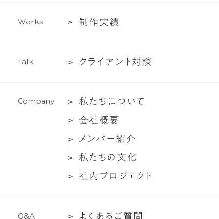
イ
テ
制
制
作
実
績
W
o
r
k
s
ィ
作
ン
実
グ
ク
ク
ラ
イ
ア
ン
ト
対
談
T
a
l
k
績
支
ラ
援
イ
私
私
た
ち
に
つ
い
て
C
o
m
p
a
n
y
ア
た
ン
会
会
社
概
要
ち
ト
社
メ
メ
ン
バ
ー
紹
介
に
対
概
ン
つ
談
私
私
た
ち
の
文
化
要
バ
い
た
社
社
内
プ
ロ
ジ
ェ
ク
ト
ー
て
ち
内
紹
の
プ
介
文
よ
よ
く
あ
る
ご
質
問
Q
&
A
ロ