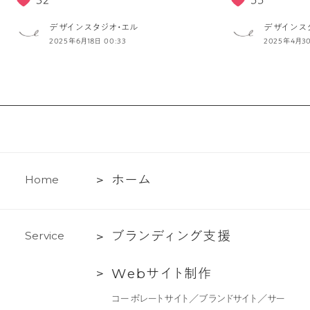
デザインスタジオ・エル
デザインス
2025年6月18日 00:33
2025年4月30
ホ
ホ
ー
ム
H
o
m
e
ー
ム
ブ
ブ
ラ
ン
デ
ィ
ン
グ
支
援
S
e
r
v
i
c
e
ラ
Web
W
e
b
サ
イ
ト
制
作
ン
サ
デ
コーポレートサイト／ブランドサイト／サー