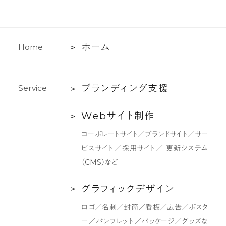
ホ
ホ
ー
ム
H
o
m
e
ー
ム
ブ
ブ
ラ
ン
デ
ィ
ン
グ
支
援
S
e
r
v
i
c
e
ラ
Web
W
e
b
サ
イ
ト
制
作
ン
サ
デ
コーポレートサイト／ブランドサイト／サー
イ
ィ
ビスサイト／採用サイト／ 更新システム
ト
ン
（CMS）など
制
グ
作
支
グ
グ
ラ
フ
ィ
ッ
ク
デ
ザ
イ
ン
援
ラ
ロゴ／名刺／封筒／看板／広告／ポスタ
フ
ー／パンフレット／パッケージ／グッズな