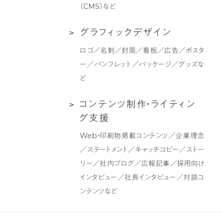
ト
ン
（CMS）など
制
グ
作
支
グ
グ
ラ
フ
ィ
ッ
ク
デ
ザ
イ
ン
援
ラ
ロゴ／名刺／封筒／看板／広告／ポスタ
フ
ー／パンフレット／パッケージ／グッズな
ィ
ど
ッ
ク
コ
コ
ン
テ
ン
ツ
制
作
・
ラ
イ
テ
ィ
ン
デ
ン
グ
支
援
ザ
テ
Web・印刷物掲載コンテンツ／企業理念
イ
ン
／ステートメント／キャッチコピー／ストー
ン
ツ
リー／社内ブログ／広報記事／採用向け
制
インタビュー／社長インタビュー／対談コ
作・
ンテンツなど
ラ
イ