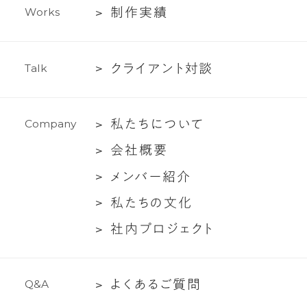
テ
制
制
作
実
績
W
o
r
k
s
ィ
作
ン
実
グ
ク
ク
ラ
イ
ア
ン
ト
対
談
T
a
l
k
績
支
ラ
援
イ
私
私
た
ち
に
つ
い
て
C
o
m
p
a
n
y
ア
た
ン
会
会
社
概
要
ち
ト
社
メ
メ
ン
バ
ー
紹
介
に
対
概
ン
つ
談
私
私
た
ち
の
文
化
要
バ
い
た
社
社
内
プ
ロ
ジ
ェ
ク
ト
ー
て
ち
内
紹
の
プ
介
文
よ
よ
く
あ
る
ご
質
問
Q
&
A
ロ
化
く
ジ