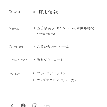
あ
ェ
採
採
用
情
報
R
e
c
r
u
i
t
る
ク
用
ご
ト
情
質
五◯祭展（ごえんさいてん）の開場時間
News
報
問
2026.08.06
Contact
お問い合わせフォーム
Download
資料ダウンロード
Policy
プライバシーポリシー
ウェブアクセシビリティ方針