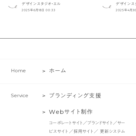
デザインスタジオ・エル
デザインス
2025年6月18日 00:33
2025年4月30
ホ
ホ
ー
ム
H
o
m
e
ー
ム
ブ
ブ
ラ
ン
デ
ィ
ン
グ
支
援
S
e
r
v
i
c
e
ラ
Web
W
e
b
サ
イ
ト
制
作
ン
サ
デ
コーポレートサイト／ブランドサイト／サー
イ
ィ
ビスサイト／採用サイト／ 更新システム