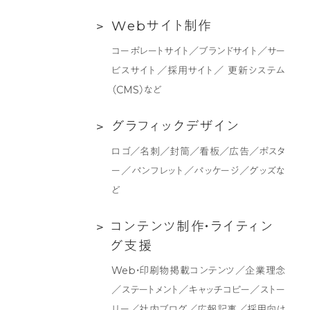
ラ
Web
W
e
b
サ
イ
ト
制
作
ン
サ
デ
コーポレートサイト／ブランドサイト／サー
イ
ィ
ビスサイト／採用サイト／ 更新システム
ト
ン
（CMS）など
制
グ
作
支
グ
グ
ラ
フ
ィ
ッ
ク
デ
ザ
イ
ン
援
ラ
ロゴ／名刺／封筒／看板／広告／ポスタ
フ
ー／パンフレット／パッケージ／グッズな
ィ
ど
ッ
ク
コ
コ
ン
テ
ン
ツ
制
作
・
ラ
イ
テ
ィ
ン
デ
ン
グ
支
援
ザ
テ
Web・印刷物掲載コンテンツ／企業理念
イ
ン
／ステートメント／キャッチコピー／ストー
ン
ツ
リー／社内ブログ／広報記事／採用向け