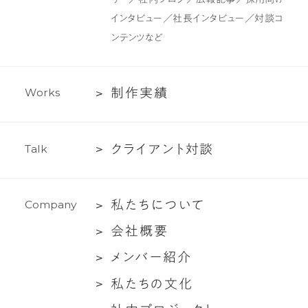
制
インタビュー／社長インタビュー／対談コ
作・
ンテンツなど
ラ
イ
テ
制
制
作
実
績
W
o
r
k
s
ィ
作
ン
実
グ
ク
ク
ラ
イ
ア
ン
ト
対
談
T
a
l
k
績
支
ラ
援
イ
私
私
た
ち
に
つ
い
て
C
o
m
p
a
n
y
ア
た
ン
会
会
社
概
要
ち
ト
社
メ
メ
ン
バ
ー
紹
介
に
対
概
ン
つ
談
私
私
た
ち
の
文
化
要
バ
い
た