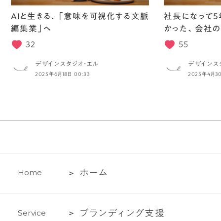
AIと生きる、「意味を可視化する文脈
社長になって5
編集業」へ
かった、会社の
32
55
デザインスタジオ・エル
デザインス
2025年6月18日 00:33
2025年4月30
ホ
ホ
ー
ム
H
o
m
e
ー
ム
ブ
ブ
ラ
ン
デ
ィ
ン
グ
支
援
S
e
r
v
i
c
e