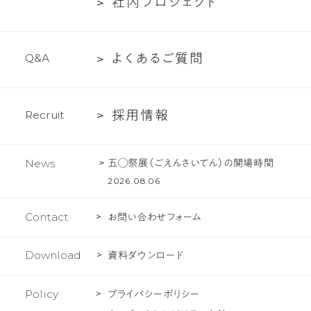
社
社
内
プ
ロ
ジ
ェ
ク
ト
ー
て
ち
内
紹
の
プ
介
文
よ
よ
く
あ
る
ご
質
問
Q
&
A
ロ
化
く
ジ
あ
ェ
採
採
用
情
報
R
e
c
r
u
i
t
る
ク
用
ご
ト
情
質
五◯祭展（ごえんさいてん）の開場時間
News
報
問
2026.08.06
Contact
お問い合わせフォーム
Download
資料ダウンロード
Policy
プライバシーポリシー