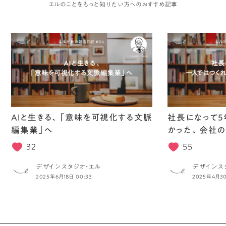
エルのことをもっと知りたい方へのおすすめ記事
AIと生きる、「意味を可視化する文脈
社長になって5
編集業」へ
かった、会社の
32
55
デザインスタジオ・エル
デザインス
2025年6月18日 00:33
2025年4月30