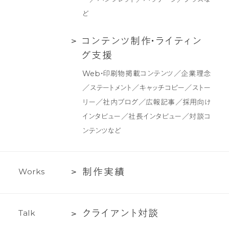
ィ
ど
ッ
ク
コ
コ
ン
テ
ン
ツ
制
作
・
ラ
イ
テ
ィ
ン
デ
ン
グ
支
援
ザ
テ
Web・印刷物掲載コンテンツ／企業理念
イ
ン
／ステートメント／キャッチコピー／ストー
ン
ツ
リー／社内ブログ／広報記事／採用向け
制
インタビュー／社長インタビュー／対談コ
作・
ンテンツなど
ラ
イ
テ
制
制
作
実
績
W
o
r
k
s
ィ
作
ン
実
グ
ク
ク
ラ
イ
ア
ン
ト
対
談
T
a
l
k
績
支
ラ