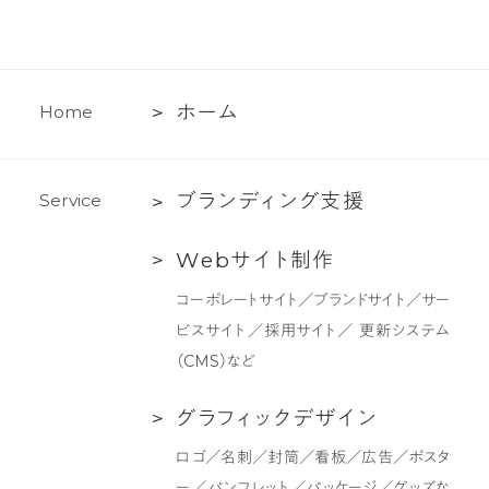
ホ
ホ
ー
ム
H
o
m
e
ー
ム
ブ
ブ
ラ
ン
デ
ィ
ン
グ
支
援
S
e
r
v
i
c
e
ラ
Web
W
e
b
サ
イ
ト
制
作
ン
サ
デ
コーポレートサイト／ブランドサイト／サー
イ
ィ
ビスサイト／採用サイト／ 更新システム
ト
ン
（CMS）など
制
グ
作
支
グ
グ
ラ
フ
ィ
ッ
ク
デ
ザ
イ
ン
援
ラ
ロゴ／名刺／封筒／看板／広告／ポスタ
フ
ー／パンフレット／パッケージ／グッズな