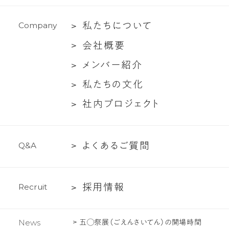
援
イ
私
私
た
ち
に
つ
い
て
C
o
m
p
a
n
y
ア
た
ン
会
会
社
概
要
ち
ト
社
メ
メ
ン
バ
ー
紹
介
に
対
概
ン
つ
談
私
私
た
ち
の
文
化
要
バ
い
た
社
社
内
プ
ロ
ジ
ェ
ク
ト
ー
て
ち
内
紹
の
プ
介
文
よ
よ
く
あ
る
ご
質
問
Q
&
A
ロ
化
く
ジ
あ
ェ
採
採
用
情
報
R
e
c
r
u
i
t
る
ク
用
ご
ト
情
質
五◯祭展（ごえんさいてん）の開場時間
News