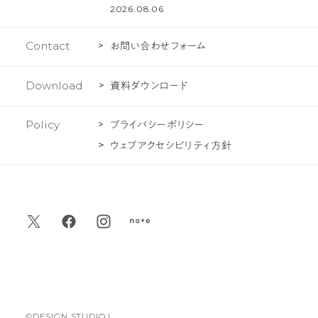
報
問
2026.08.06
Contact
お問い合わせフォーム
Download
資料ダウンロード
Policy
プライバシーポリシー
ウェブアクセシビリティ方針
デ
デ
デ
デ
ザ
ザ
ザ
ザ
イ
イ
イ
イ
ン
ン
ン
ン
©DESIGN STUDIO L.