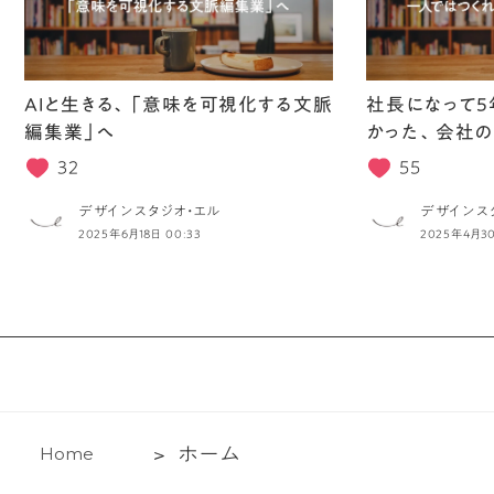
AIと生きる、「意味を可視化する文脈
社長になって5
編集業」へ
かった、会社の
32
55
デザインスタジオ・エル
デザインス
2025年6月18日 00:33
2025年4月30
ホ
ホ
ー
ム
H
o
m
e
ー