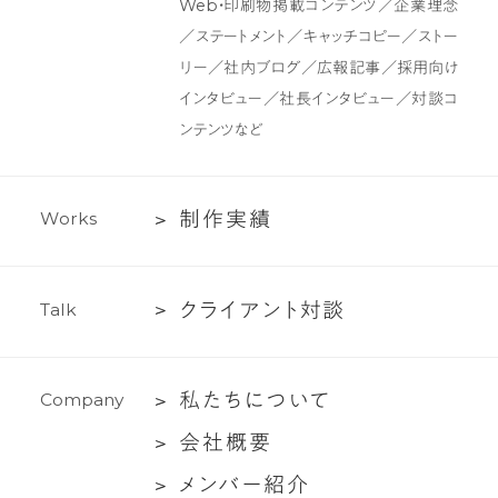
Web・印刷物掲載コンテンツ／企業理念
イ
ン
／ステートメント／キャッチコピー／ストー
ン
ツ
リー／社内ブログ／広報記事／採用向け
制
インタビュー／社長インタビュー／対談コ
作・
ンテンツなど
ラ
イ
テ
制
制
作
実
績
W
o
r
k
s
ィ
作
ン
実
グ
ク
ク
ラ
イ
ア
ン
ト
対
談
T
a
l
k
績
支
ラ
援
イ
私
私
た
ち
に
つ
い
て
C
o
m
p
a
n
y
ア
た
ン
会
会
社
概
要
ち
ト
社
メ
メ
ン
バ
ー
紹
介
に
対