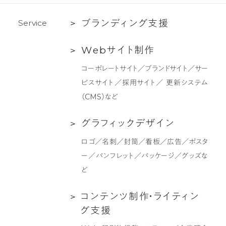
ム
ブ
ブ
ラ
ン
デ
ィ
ン
グ
支
援
S
e
r
v
i
c
e
ラ
Web
W
e
b
サ
イ
ト
制
作
ン
サ
デ
コーポレートサイト／ブランドサイト／サー
イ
ィ
ビスサイト／採用サイト／ 更新システム
ト
ン
（CMS）など
制
グ
作
支
グ
グ
ラ
フ
ィ
ッ
ク
デ
ザ
イ
ン
援
ラ
ロゴ／名刺／封筒／看板／広告／ポスタ
フ
ー／パンフレット／パッケージ／グッズな
ィ
ど
ッ
ク
コ
コ
ン
テ
ン
ツ
制
作
・
ラ
イ
テ
ィ
ン
デ
ン
グ
支
援
ザ
テ