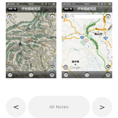
へ
次
All Notes
前