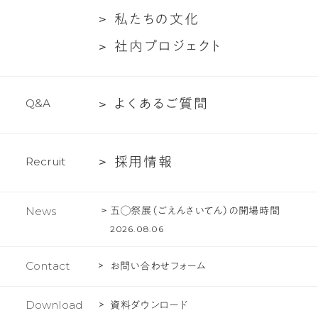
概
ン
つ
談
私
私
た
ち
の
文
化
要
バ
い
た
社
社
内
プ
ロ
ジ
ェ
ク
ト
ー
て
ち
内
紹
の
プ
介
文
よ
よ
く
あ
る
ご
質
問
Q
&
A
ロ
化
く
ジ
あ
ェ
採
採
用
情
報
R
e
c
r
u
i
t
る
ク
用
ご
ト
情
質
五◯祭展（ごえんさいてん）の開場時間
News
報
問
2026.08.06
Contact
お問い合わせフォーム
Download
資料ダウンロード