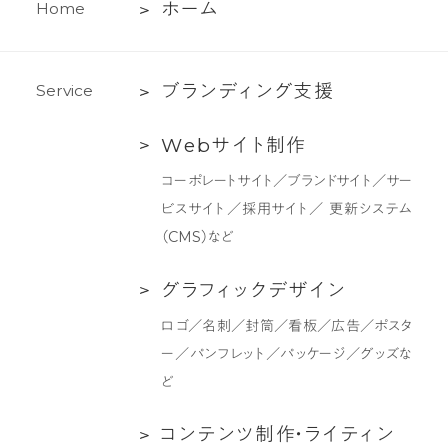
ホ
ホ
ー
ム
H
o
m
e
ー
ム
ブ
ブ
ラ
ン
デ
ィ
ン
グ
支
援
S
e
r
v
i
c
e
ラ
Web
W
e
b
サ
イ
ト
制
作
ン
サ
デ
コーポレートサイト／ブランドサイト／サー
イ
ィ
ビスサイト／採用サイト／ 更新システム
ト
ン
（CMS）など
制
グ
作
支
グ
グ
ラ
フ
ィ
ッ
ク
デ
ザ
イ
ン
援
ラ
ロゴ／名刺／封筒／看板／広告／ポスタ
フ
ー／パンフレット／パッケージ／グッズな
ィ
ど
ッ
ク
コ
コ
ン
テ
ン
ツ
制
作
・
ラ
イ
テ
ィ
ン