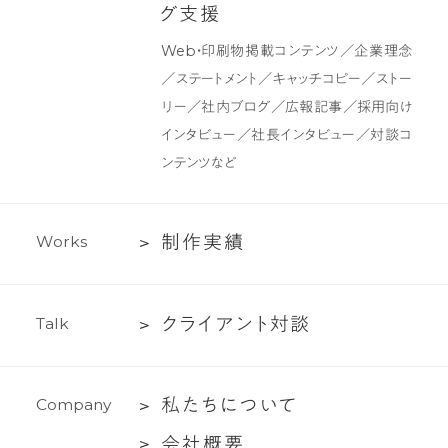
デ
ン
グ
支
援
ザ
テ
Web・印刷物掲載コンテンツ／企業理念
イ
ン
／ステートメント／キャッチコピー／ストー
ン
ツ
リー／社内ブログ／広報記事／採用向け
制
インタビュー／社長インタビュー／対談コ
作・
ンテンツなど
ラ
イ
テ
制
制
作
実
績
W
o
r
k
s
ィ
作
ン
実
グ
ク
ク
ラ
イ
ア
ン
ト
対
談
T
a
l
k
績
支
ラ
援
イ
私
私
た
ち
に
つ
い
て
C
o
m
p
a
n
y
ア
た
ン
会
会
社
概
要