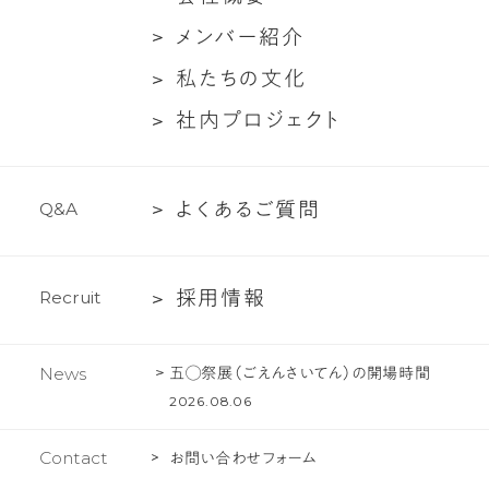
ち
ト
社
メ
メ
ン
バ
ー
紹
介
に
対
概
ン
つ
談
私
私
た
ち
の
文
化
要
バ
い
た
社
社
内
プ
ロ
ジ
ェ
ク
ト
ー
て
ち
内
紹
の
プ
介
文
よ
よ
く
あ
る
ご
質
問
Q
&
A
ロ
化
く
ジ
あ
ェ
採
採
用
情
報
R
e
c
r
u
i
t
る
ク
用
ご
ト
情
質
五◯祭展（ごえんさいてん）の開場時間
News
報
問
2026.08.06
Contact
お問い合わせフォーム