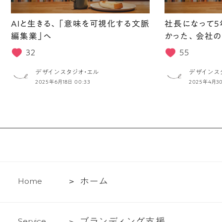
AIと生きる、「意味を可視化する文脈
社長になって5
編集業」へ
かった、会社の
32
55
デザインスタジオ・エル
デザインス
2025年6月18日 00:33
2025年4月30
ホ
ホ
ー
ム
H
o
m
e
ー
ム
ブ
ブ
ラ
ン
デ
ィ
ン
グ
支
援
S
e
r
v
i
c
e