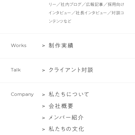
ン
ツ
リー／社内ブログ／広報記事／採用向け
制
インタビュー／社長インタビュー／対談コ
作・
ンテンツなど
ラ
イ
テ
制
制
作
実
績
W
o
r
k
s
ィ
作
ン
実
グ
ク
ク
ラ
イ
ア
ン
ト
対
談
T
a
l
k
績
支
ラ
援
イ
私
私
た
ち
に
つ
い
て
C
o
m
p
a
n
y
ア
た
ン
会
会
社
概
要
ち
ト
社
メ
メ
ン
バ
ー
紹
介
に
対
概
ン
つ
談
私
私
た
ち
の
文
化
要
バ