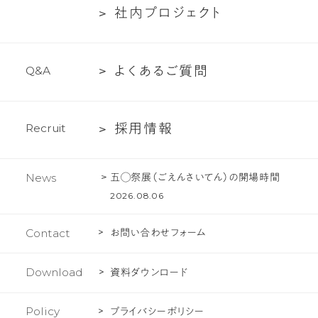
い
た
社
社
内
プ
ロ
ジ
ェ
ク
ト
ー
て
ち
内
紹
の
プ
介
文
よ
よ
く
あ
る
ご
質
問
Q
&
A
ロ
化
く
ジ
あ
ェ
採
採
用
情
報
R
e
c
r
u
i
t
る
ク
用
ご
ト
情
質
五◯祭展（ごえんさいてん）の開場時間
News
報
問
2026.08.06
Contact
お問い合わせフォーム
Download
資料ダウンロード
Policy
プライバシーポリシー