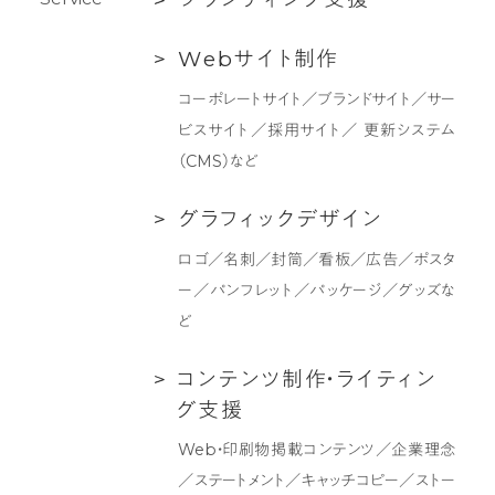
ラ
Web
W
e
b
サ
イ
ト
制
作
ン
サ
デ
コーポレートサイト／ブランドサイト／サー
イ
ィ
ビスサイト／採用サイト／ 更新システム
ト
ン
（CMS）など
制
グ
作
支
グ
グ
ラ
フ
ィ
ッ
ク
デ
ザ
イ
ン
援
ラ
ロゴ／名刺／封筒／看板／広告／ポスタ
フ
ー／パンフレット／パッケージ／グッズな
ィ
ど
ッ
ク
コ
コ
ン
テ
ン
ツ
制
作
・
ラ
イ
テ
ィ
ン
デ
ン
グ
支
援
ザ
テ
Web・印刷物掲載コンテンツ／企業理念
イ
ン
／ステートメント／キャッチコピー／ストー