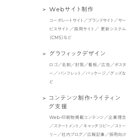
ラ
Web
W
e
b
サ
イ
ト
制
作
ン
サ
デ
コーポレートサイト／ブランドサイト／サー
イ
ィ
ビスサイト／採用サイト／ 更新システム
ト
ン
（CMS）など
制
グ
作
支
グ
グ
ラ
フ
ィ
ッ
ク
デ
ザ
イ
ン
援
ラ
ロゴ／名刺／封筒／看板／広告／ポスタ
フ
ー／パンフレット／パッケージ／グッズな
ィ
ど
ッ
ク
コ
コ
ン
テ
ン
ツ
制
作
・
ラ
イ
テ
ィ
ン
デ
ン
グ
支
援
ザ
テ
Web・印刷物掲載コンテンツ／企業理念
イ
ン
／ステートメント／キャッチコピー／ストー
ン
ツ
リー／社内ブログ／広報記事／採用向け