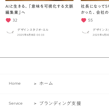
AIと生きる、「意味を可視化する文脈
社長になって5
編集業」へ
かった、会社の
32
55
デザインスタジオ・エル
デザインス
2025年6月18日 00:33
2025年4月30
ホ
ホ
ー
ム
H
o
m
e
ー
ム
ブ
ブ
ラ
ン
デ
ィ
ン
グ
支
援
S
e
r
v
i
c
e