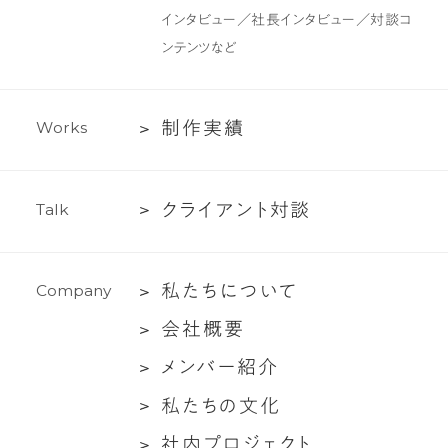
制
インタビュー／社長インタビュー／対談コ
作・
ンテンツなど
ラ
イ
テ
制
制
作
実
績
W
o
r
k
s
ィ
作
ン
実
グ
ク
ク
ラ
イ
ア
ン
ト
対
談
T
a
l
k
績
支
ラ
援
イ
私
私
た
ち
に
つ
い
て
C
o
m
p
a
n
y
ア
た
ン
会
会
社
概
要
ち
ト
社
メ
メ
ン
バ
ー
紹
介
に
対
概
ン
つ
談
私
私
た
ち
の
文
化
要
バ
い
た
社
社
内
プ
ロ
ジ
ェ
ク
ト