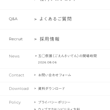
ー
て
ち
内
紹
の
プ
介
文
よ
よ
く
あ
る
ご
質
問
Q
&
A
ロ
化
く
ジ
あ
ェ
採
採
用
情
報
R
e
c
r
u
i
t
る
ク
用
ご
ト
情
質
五◯祭展（ごえんさいてん）の開場時間
News
報
問
2026.08.06
Contact
お問い合わせフォーム
Download
資料ダウンロード
Policy
プライバシーポリシー
ウェブアクセシビリティ方針