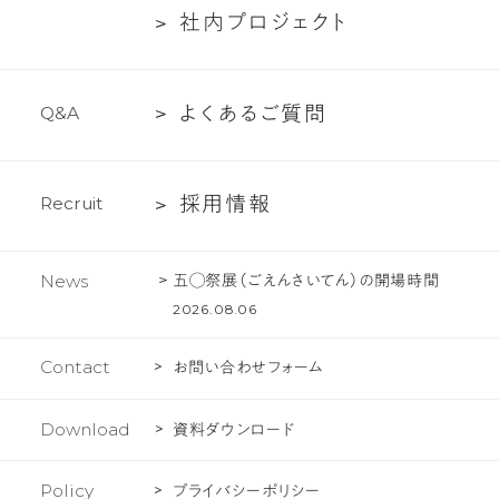
い
た
社
社
内
プ
ロ
ジ
ェ
ク
ト
ー
て
ち
内
紹
の
プ
介
文
よ
よ
く
あ
る
ご
質
問
Q
&
A
ロ
化
く
ジ
あ
ェ
採
採
用
情
報
R
e
c
r
u
i
t
る
ク
用
ご
ト
情
質
五◯祭展（ごえんさいてん）の開場時間
News
報
問
2026.08.06
Contact
お問い合わせフォーム
Download
資料ダウンロード
Policy
プライバシーポリシー