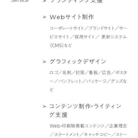
ブ
ブ
ラ
ン
デ
ィ
ン
グ
支
援
S
e
r
v
i
c
e
ラ
Web
W
e
b
サ
イ
ト
制
作
ン
サ
デ
コーポレートサイト／ブランドサイト／サー
イ
ィ
ビスサイト／採用サイト／ 更新システム
ト
ン
（CMS）など
制
グ
作
支
グ
グ
ラ
フ
ィ
ッ
ク
デ
ザ
イ
ン
援
ラ
ロゴ／名刺／封筒／看板／広告／ポスタ
フ
ー／パンフレット／パッケージ／グッズな
ィ
ど
ッ
ク
コ
コ
ン
テ
ン
ツ
制
作
・
ラ
イ
テ
ィ
ン
デ
ン
グ
支
援
ザ
テ
Web・印刷物掲載コンテンツ／企業理念
イ
ン
／ステートメント／キャッチコピー／ストー