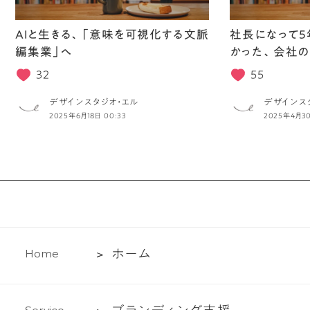
AIと生きる、「意味を可視化する文脈
社長になって5
編集業」へ
かった、会社の
32
55
デザインスタジオ・エル
デザインス
2025年6月18日 00:33
2025年4月30
ホ
ホ
ー
ム
H
o
m
e
ー
ム