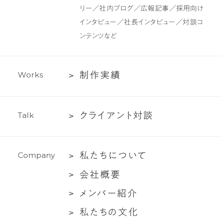
ン
ツ
リー／社内ブログ／広報記事／採用向け
制
インタビュー／社長インタビュー／対談コ
作・
ンテンツなど
ラ
イ
テ
制
制
作
実
績
W
o
r
k
s
ィ
作
ン
実
グ
ク
ク
ラ
イ
ア
ン
ト
対
談
T
a
l
k
績
支
ラ
援
イ
私
私
た
ち
に
つ
い
て
C
o
m
p
a
n
y
ア
た
ン
会
会
社
概
要
ち
ト
社
メ
メ
ン
バ
ー
紹
介
に
対
概
ン
つ
談
私
私
た
ち
の
文
化
要
バ