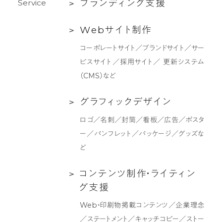
ブ
ブ
ラ
ン
デ
ィ
ン
グ
支
援
S
e
r
v
i
c
e
ラ
Web
W
e
b
サ
イ
ト
制
作
ン
サ
デ
コーポレートサイト／ブランドサイト／サー
イ
ィ
ビスサイト／採用サイト／ 更新システム
ト
ン
（CMS）など
制
グ
作
支
グ
グ
ラ
フ
ィ
ッ
ク
デ
ザ
イ
ン
援
ラ
ロゴ／名刺／封筒／看板／広告／ポスタ
フ
ー／パンフレット／パッケージ／グッズな
ィ
ど
ッ
ク
コ
コ
ン
テ
ン
ツ
制
作
・
ラ
イ
テ
ィ
ン
デ
ン
グ
支
援
ザ
テ
Web・印刷物掲載コンテンツ／企業理念
イ
ン
／ステートメント／キャッチコピー／ストー