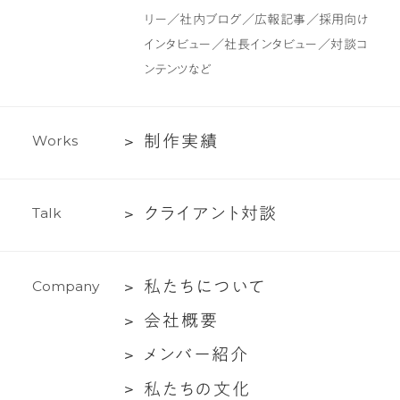
ン
ツ
リー／社内ブログ／広報記事／採用向け
制
インタビュー／社長インタビュー／対談コ
作・
ンテンツなど
ラ
イ
テ
制
制
作
実
績
W
o
r
k
s
ィ
作
ン
実
グ
ク
ク
ラ
イ
ア
ン
ト
対
談
T
a
l
k
績
支
ラ
援
イ
私
私
た
ち
に
つ
い
て
C
o
m
p
a
n
y
ア
た
ン
会
会
社
概
要
ち
ト
社
メ
メ
ン
バ
ー
紹
介
に
対
概
ン
つ
談
私
私
た
ち
の
文
化
要