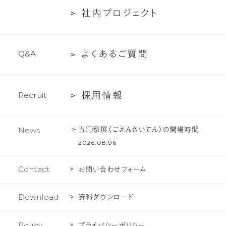
バ
い
た
社
社
内
プ
ロ
ジ
ェ
ク
ト
ー
て
ち
内
紹
の
プ
介
文
よ
よ
く
あ
る
ご
質
問
Q
&
A
ロ
化
く
ジ
あ
ェ
採
採
用
情
報
R
e
c
r
u
i
t
る
ク
用
ご
ト
情
質
五◯祭展（ごえんさいてん）の開場時間
News
報
問
2026.08.06
Contact
お問い合わせフォーム
Download
資料ダウンロード
Policy
プライバシーポリシー