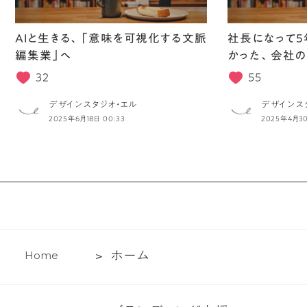
AIと生きる、「意味を可視化する文脈
社長になって5
編集業」へ
かった、会社の
32
55
デザインスタジオ・エル
デザインス
2025年6月18日 00:33
2025年4月30
ホ
ホ
ー
ム
H
o
m
e
ー
ム