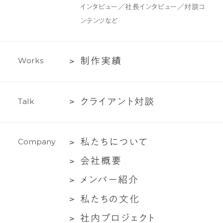
制
インタビュー／社長インタビュー／対談コ
作・
ンテンツなど
ラ
イ
テ
制
制
作
実
績
W
o
r
k
s
ィ
作
ン
実
グ
ク
ク
ラ
イ
ア
ン
ト
対
談
T
a
l
k
績
支
ラ
援
イ
私
私
た
ち
に
つ
い
て
C
o
m
p
a
n
y
ア
た
ン
会
会
社
概
要
ち
ト
社
メ
メ
ン
バ
ー
紹
介
に
対
概
ン
つ
談
私
私
た
ち
の
文
化
要
バ
い
た
社
社
内
プ
ロ
ジ
ェ
ク
ト
ー