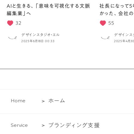
AIと生きる、「意味を可視化する文脈
社長になって5
編集業」へ
かった、会社の
32
55
デザインスタジオ・エル
デザインス
2025年6月18日 00:33
2025年4月30
ホ
ホ
ー
ム
H
o
m
e
ー
ム
ブ
ブ
ラ
ン
デ
ィ
ン
グ
支
援
S
e
r
v
i
c
e
ラ