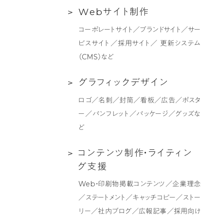
Web
W
e
b
サ
イ
ト
制
作
ン
サ
デ
コーポレートサイト／ブランドサイト／サー
イ
ィ
ビスサイト／採用サイト／ 更新システム
ト
ン
（CMS）など
制
グ
作
支
グ
グ
ラ
フ
ィ
ッ
ク
デ
ザ
イ
ン
援
ラ
ロゴ／名刺／封筒／看板／広告／ポスタ
フ
ー／パンフレット／パッケージ／グッズな
ィ
ど
ッ
ク
コ
コ
ン
テ
ン
ツ
制
作
・
ラ
イ
テ
ィ
ン
デ
ン
グ
支
援
ザ
テ
Web・印刷物掲載コンテンツ／企業理念
イ
ン
／ステートメント／キャッチコピー／ストー
ン
ツ
リー／社内ブログ／広報記事／採用向け