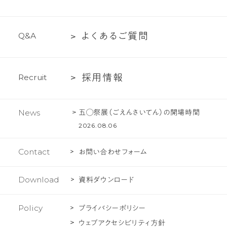
て
ち
内
紹
の
プ
介
文
よ
よ
く
あ
る
ご
質
問
Q
&
A
ロ
化
く
ジ
あ
ェ
採
採
用
情
報
R
e
c
r
u
i
t
る
ク
用
ご
ト
情
質
五◯祭展（ごえんさいてん）の開場時間
News
報
問
2026.08.06
Contact
お問い合わせフォーム
Download
資料ダウンロード
Policy
プライバシーポリシー
ウェブアクセシビリティ方針