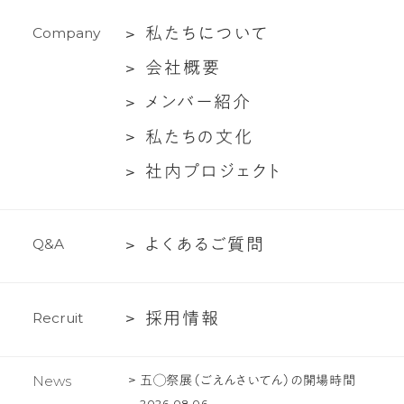
援
イ
私
私
た
ち
に
つ
い
て
C
o
m
p
a
n
y
ア
た
ン
会
会
社
概
要
ち
ト
社
メ
メ
ン
バ
ー
紹
介
に
対
概
ン
つ
談
私
私
た
ち
の
文
化
要
バ
い
た
社
社
内
プ
ロ
ジ
ェ
ク
ト
ー
て
ち
内
紹
の
プ
介
文
よ
よ
く
あ
る
ご
質
問
Q
&
A
ロ
化
く
ジ
あ
ェ
採
採
用
情
報
R
e
c
r
u
i
t
る
ク
用
ご
ト
情
質
五◯祭展（ごえんさいてん）の開場時間
News
報
問
2026.08.06