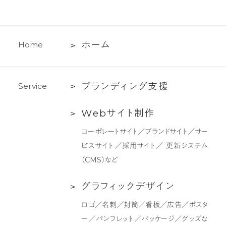
ホ
ホ
ー
ム
H
o
m
e
ー
ム
ブ
ブ
ラ
ン
デ
ィ
ン
グ
支
援
S
e
r
v
i
c
e
ラ
Web
W
e
b
サ
イ
ト
制
作
ン
サ
デ
コーポレートサイト／ブランドサイト／サー
イ
ィ
ビスサイト／採用サイト／ 更新システム
ト
ン
（CMS）など
制
グ
作
支
グ
グ
ラ
フ
ィ
ッ
ク
デ
ザ
イ
ン
援
ラ
ロゴ／名刺／封筒／看板／広告／ポスタ
フ
ー／パンフレット／パッケージ／グッズな