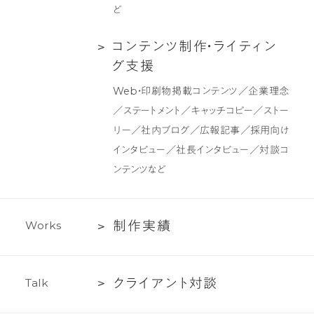
ィ
ど
ッ
ク
コ
コ
ン
テ
ン
ツ
制
作
・
ラ
イ
テ
ィ
ン
デ
ン
グ
支
援
ザ
テ
Web・印刷物掲載コンテンツ／企業理念
イ
ン
／ステートメント／キャッチコピー／ストー
ン
ツ
リー／社内ブログ／広報記事／採用向け
制
インタビュー／社長インタビュー／対談コ
作・
ンテンツなど
ラ
イ
テ
制
制
作
実
績
W
o
r
k
s
ィ
作
ン
実
グ
ク
ク
ラ
イ
ア
ン
ト
対
談
T
a
l
k
績
支
ラ