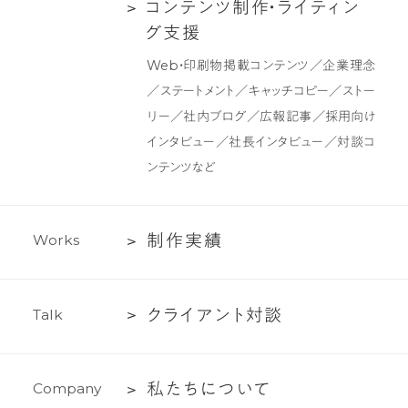
ク
コ
コ
ン
テ
ン
ツ
制
作
・
ラ
イ
テ
ィ
ン
デ
ン
グ
支
援
ザ
テ
Web・印刷物掲載コンテンツ／企業理念
イ
ン
／ステートメント／キャッチコピー／ストー
ン
ツ
リー／社内ブログ／広報記事／採用向け
制
インタビュー／社長インタビュー／対談コ
作・
ンテンツなど
ラ
イ
テ
制
制
作
実
績
W
o
r
k
s
ィ
作
ン
実
グ
ク
ク
ラ
イ
ア
ン
ト
対
談
T
a
l
k
績
支
ラ
援
イ
私
私
た
ち
に
つ
い
て
C
o
m
p
a
n
y
ア