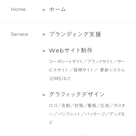
ホ
ホ
ー
ム
H
o
m
e
ー
ム
ブ
ブ
ラ
ン
デ
ィ
ン
グ
支
援
S
e
r
v
i
c
e
ラ
Web
W
e
b
サ
イ
ト
制
作
ン
サ
デ
コーポレートサイト／ブランドサイト／サー
イ
ィ
ビスサイト／採用サイト／ 更新システム
ト
ン
（CMS）など
制
グ
作
支
グ
グ
ラ
フ
ィ
ッ
ク
デ
ザ
イ
ン
援
ラ
ロゴ／名刺／封筒／看板／広告／ポスタ
フ
ー／パンフレット／パッケージ／グッズな
ィ
ど
ッ