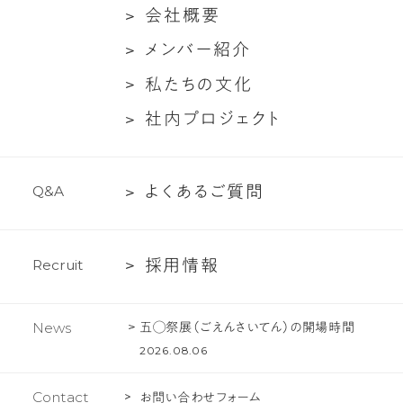
た
ン
会
会
社
概
要
ち
ト
社
メ
メ
ン
バ
ー
紹
介
に
対
概
ン
つ
談
私
私
た
ち
の
文
化
要
バ
い
た
社
社
内
プ
ロ
ジ
ェ
ク
ト
ー
て
ち
内
紹
の
プ
介
文
よ
よ
く
あ
る
ご
質
問
Q
&
A
ロ
化
く
ジ
あ
ェ
採
採
用
情
報
R
e
c
r
u
i
t
る
ク
用
ご
ト
情
質
五◯祭展（ごえんさいてん）の開場時間
News
報
問
2026.08.06
Contact
お問い合わせフォーム