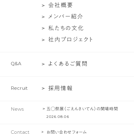
た
ン
会
会
社
概
要
ち
ト
社
メ
メ
ン
バ
ー
紹
介
に
対
概
ン
つ
談
私
私
た
ち
の
文
化
要
バ
い
た
社
社
内
プ
ロ
ジ
ェ
ク
ト
ー
て
ち
内
紹
の
プ
介
文
よ
よ
く
あ
る
ご
質
問
Q
&
A
ロ
化
く
ジ
あ
ェ
採
採
用
情
報
R
e
c
r
u
i
t
る
ク
用
ご
ト
情
質
五◯祭展（ごえんさいてん）の開場時間
News
報
問
2026.08.06
Contact
お問い合わせフォーム