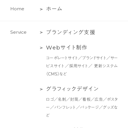
ホ
ホ
ー
ム
H
o
m
e
ー
ム
ブ
ブ
ラ
ン
デ
ィ
ン
グ
支
援
S
e
r
v
i
c
e
ラ
Web
W
e
b
サ
イ
ト
制
作
ン
サ
デ
コーポレートサイト／ブランドサイト／サー
イ
ィ
ビスサイト／採用サイト／ 更新システム
ト
ン
（CMS）など
制
グ
作
支
グ
グ
ラ
フ
ィ
ッ
ク
デ
ザ
イ
ン
援
ラ
ロゴ／名刺／封筒／看板／広告／ポスタ
フ
ー／パンフレット／パッケージ／グッズな
ィ
ど
ッ