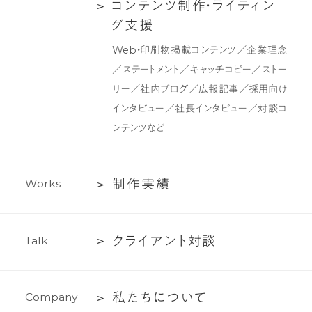
ク
コ
コ
ン
テ
ン
ツ
制
作
・
ラ
イ
テ
ィ
ン
デ
ン
グ
支
援
ザ
テ
Web・印刷物掲載コンテンツ／企業理念
イ
ン
／ステートメント／キャッチコピー／ストー
ン
ツ
リー／社内ブログ／広報記事／採用向け
制
インタビュー／社長インタビュー／対談コ
作・
ンテンツなど
ラ
イ
テ
制
制
作
実
績
W
o
r
k
s
ィ
作
ン
実
グ
ク
ク
ラ
イ
ア
ン
ト
対
談
T
a
l
k
績
支
ラ
援
イ
私
私
た
ち
に
つ
い
て
C
o
m
p
a
n
y
ア