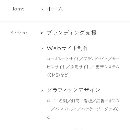
ホ
ホ
ー
ム
H
o
m
e
ー
ム
ブ
ブ
ラ
ン
デ
ィ
ン
グ
支
援
S
e
r
v
i
c
e
ラ
Web
W
e
b
サ
イ
ト
制
作
ン
サ
デ
コーポレートサイト／ブランドサイト／サー
イ
ィ
ビスサイト／採用サイト／ 更新システム
ト
ン
（CMS）など
制
グ
作
支
グ
グ
ラ
フ
ィ
ッ
ク
デ
ザ
イ
ン
援
ラ
ロゴ／名刺／封筒／看板／広告／ポスタ
フ
ー／パンフレット／パッケージ／グッズな
ィ
ど
ッ