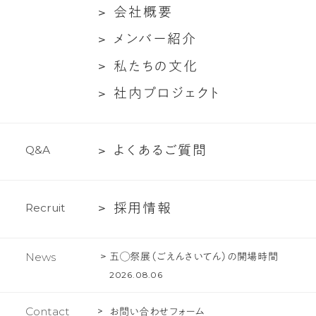
た
ン
会
会
社
概
要
ち
ト
社
メ
メ
ン
バ
ー
紹
介
に
対
概
ン
つ
談
私
私
た
ち
の
文
化
要
バ
い
た
社
社
内
プ
ロ
ジ
ェ
ク
ト
ー
て
ち
内
紹
の
プ
介
文
よ
よ
く
あ
る
ご
質
問
Q
&
A
ロ
化
く
ジ
あ
ェ
採
採
用
情
報
R
e
c
r
u
i
t
る
ク
用
ご
ト
情
質
五◯祭展（ごえんさいてん）の開場時間
News
報
問
2026.08.06
Contact
お問い合わせフォーム