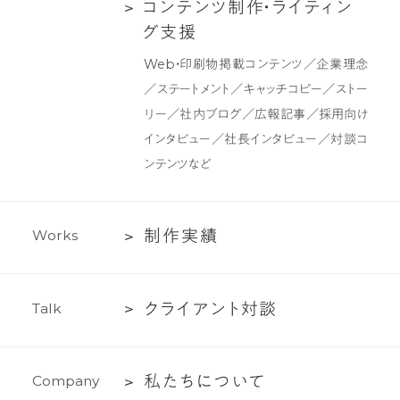
ク
コ
コ
ン
テ
ン
ツ
制
作
・
ラ
イ
テ
ィ
ン
デ
ン
グ
支
援
ザ
テ
Web・印刷物掲載コンテンツ／企業理念
イ
ン
／ステートメント／キャッチコピー／ストー
ン
ツ
リー／社内ブログ／広報記事／採用向け
制
インタビュー／社長インタビュー／対談コ
作・
ンテンツなど
ラ
イ
テ
制
制
作
実
績
W
o
r
k
s
ィ
作
ン
実
グ
ク
ク
ラ
イ
ア
ン
ト
対
談
T
a
l
k
績
支
ラ
援
イ
私
私
た
ち
に
つ
い
て
C
o
m
p
a
n
y
ア