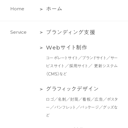
ホ
ホ
ー
ム
H
o
m
e
ー
ム
ブ
ブ
ラ
ン
デ
ィ
ン
グ
支
援
S
e
r
v
i
c
e
ラ
Web
W
e
b
サ
イ
ト
制
作
ン
サ
デ
コーポレートサイト／ブランドサイト／サー
イ
ィ
ビスサイト／採用サイト／ 更新システム
ト
ン
（CMS）など
制
グ
作
支
グ
グ
ラ
フ
ィ
ッ
ク
デ
ザ
イ
ン
援
ラ
ロゴ／名刺／封筒／看板／広告／ポスタ
フ
ー／パンフレット／パッケージ／グッズな
ィ
ど
ッ