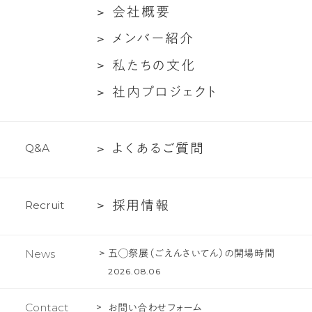
た
ン
会
会
社
概
要
ち
ト
社
メ
メ
ン
バ
ー
紹
介
に
対
概
ン
つ
談
私
私
た
ち
の
文
化
要
バ
い
た
社
社
内
プ
ロ
ジ
ェ
ク
ト
ー
て
ち
内
紹
の
プ
介
文
よ
よ
く
あ
る
ご
質
問
Q
&
A
ロ
化
く
ジ
あ
ェ
採
採
用
情
報
R
e
c
r
u
i
t
る
ク
用
ご
ト
情
質
五◯祭展（ごえんさいてん）の開場時間
News
報
問
2026.08.06
Contact
お問い合わせフォーム