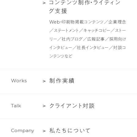
ク
コ
コ
ン
テ
ン
ツ
制
作
・
ラ
イ
テ
ィ
ン
デ
ン
グ
支
援
ザ
テ
Web・印刷物掲載コンテンツ／企業理念
イ
ン
／ステートメント／キャッチコピー／ストー
ン
ツ
リー／社内ブログ／広報記事／採用向け
制
インタビュー／社長インタビュー／対談コ
作・
ンテンツなど
ラ
イ
テ
制
制
作
実
績
W
o
r
k
s
ィ
作
ン
実
グ
ク
ク
ラ
イ
ア
ン
ト
対
談
T
a
l
k
績
支
ラ
援
イ
私
私
た
ち
に
つ
い
て
C
o
m
p
a
n
y
ア