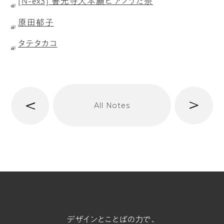
[N-ex3] 善光寺大本願ピアノうた祭
原田郁子
タテタカコ
へ
次
All Notes
前
へ
t/span
デザインとことばの力で、