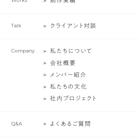
制
制
作
実
績
W
o
r
k
s
ィ
作
ン
実
グ
ク
ク
ラ
イ
ア
ン
ト
対
談
T
a
l
k
績
支
ラ
援
イ
私
私
た
ち
に
つ
い
て
C
o
m
p
a
n
y
ア
た
ン
会
会
社
概
要
ち
ト
社
メ
メ
ン
バ
ー
紹
介
に
対
概
ン
つ
談
私
私
た
ち
の
文
化
要
バ
い
た
社
社
内
プ
ロ
ジ
ェ
ク
ト
ー
て
ち
内
紹
の
プ
介
文
よ
よ
く
あ
る
ご
質
問
Q
&
A
ロ
化
く
ジ