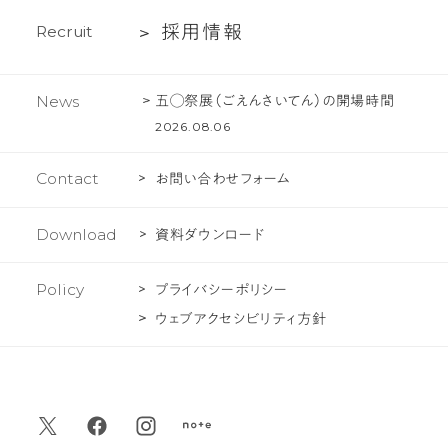
あ
ェ
採
採
用
情
報
R
e
c
r
u
i
t
る
ク
用
ご
ト
情
質
五◯祭展（ごえんさいてん）の開場時間
News
報
問
2026.08.06
Contact
お問い合わせフォーム
Download
資料ダウンロード
Policy
プライバシーポリシー
ウェブアクセシビリティ方針