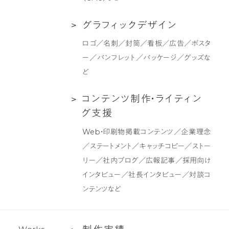
制
グ
作
支
グ
グ
ラ
フ
ィ
ッ
ク
デ
ザ
イ
ン
援
ラ
ロゴ／名刺／封筒／看板／広告／ポスタ
フ
ー／パンフレット／パッケージ／グッズな
ィ
ど
ッ
ク
コ
コ
ン
テ
ン
ツ
制
作
・
ラ
イ
テ
ィ
ン
デ
ン
グ
支
援
ザ
テ
Web・印刷物掲載コンテンツ／企業理念
イ
ン
／ステートメント／キャッチコピー／ストー
ン
ツ
リー／社内ブログ／広報記事／採用向け
制
インタビュー／社長インタビュー／対談コ
作・
ンテンツなど
ラ
イ
テ