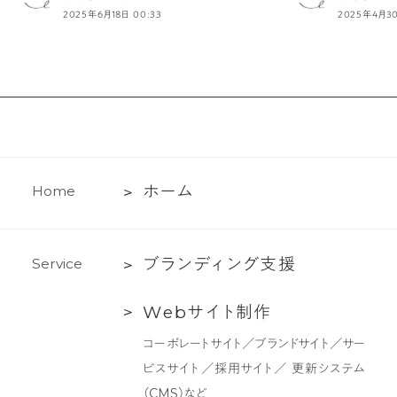
2025年6月18日 00:33
2025年4月30
ホ
ホ
ー
ム
H
o
m
e
ー
ム
ブ
ブ
ラ
ン
デ
ィ
ン
グ
支
援
S
e
r
v
i
c
e
ラ
Web
W
e
b
サ
イ
ト
制
作
ン
サ
デ
コーポレートサイト／ブランドサイト／サー
イ
ィ
ビスサイト／採用サイト／ 更新システム
ト
ン
（CMS）など