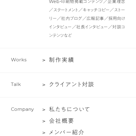
Web・印刷物掲載コンテンツ／企業理念
イ
ン
／ステートメント／キャッチコピー／ストー
ン
ツ
リー／社内ブログ／広報記事／採用向け
制
インタビュー／社長インタビュー／対談コ
作・
ンテンツなど
ラ
イ
テ
制
制
作
実
績
W
o
r
k
s
ィ
作
ン
実
グ
ク
ク
ラ
イ
ア
ン
ト
対
談
T
a
l
k
績
支
ラ
援
イ
私
私
た
ち
に
つ
い
て
C
o
m
p
a
n
y
ア
た
ン
会
会
社
概
要
ち
ト
社
メ
メ
ン
バ
ー
紹
介
に
対