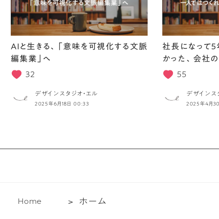
AIと生きる、「意味を可視化する文脈
社長になって5
編集業」へ
かった、会社の
32
55
デザインスタジオ・エル
デザインス
2025年6月18日 00:33
2025年4月30
ホ
ホ
ー
ム
H
o
m
e
ー