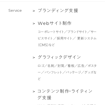
ム
ブ
ブ
ラ
ン
デ
ィ
ン
グ
支
援
S
e
r
v
i
c
e
ラ
Web
W
e
b
サ
イ
ト
制
作
ン
サ
デ
コーポレートサイト／ブランドサイト／サー
イ
ィ
ビスサイト／採用サイト／ 更新システム
ト
ン
（CMS）など
制
グ
作
支
グ
グ
ラ
フ
ィ
ッ
ク
デ
ザ
イ
ン
援
ラ
ロゴ／名刺／封筒／看板／広告／ポスタ
フ
ー／パンフレット／パッケージ／グッズな
ィ
ど
ッ
ク
コ
コ
ン
テ
ン
ツ
制
作
・
ラ
イ
テ
ィ
ン
デ
ン
グ
支
援
ザ
テ