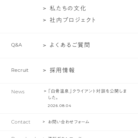
概
ン
つ
談
私
私
た
ち
の
文
化
要
バ
い
た
社
社
内
プ
ロ
ジ
ェ
ク
ト
ー
て
ち
内
紹
の
プ
介
文
よ
よ
く
あ
る
ご
質
問
Q
&
A
ロ
化
く
ジ
あ
ェ
採
採
用
情
報
R
e
c
r
u
i
t
る
ク
用
ご
ト
情
質
「白骨温泉」クライアント対談を公開しま
News
報
問
した。
2026.08.04
Contact
お問い合わせフォーム