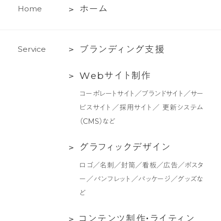
ホ
ホ
ー
ム
H
o
m
e
ー
ム
ブ
ブ
ラ
ン
デ
ィ
ン
グ
支
援
S
e
r
v
i
c
e
ラ
Web
W
e
b
サ
イ
ト
制
作
ン
サ
デ
コーポレートサイト／ブランドサイト／サー
イ
ィ
ビスサイト／採用サイト／ 更新システム
ト
ン
（CMS）など
制
グ
作
支
グ
グ
ラ
フ
ィ
ッ
ク
デ
ザ
イ
ン
援
ラ
ロゴ／名刺／封筒／看板／広告／ポスタ
フ
ー／パンフレット／パッケージ／グッズな
ィ
ど
ッ
ク
コ
コ
ン
テ
ン
ツ
制
作
・
ラ
イ
テ
ィ
ン