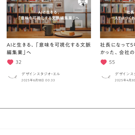
AIと生きる、「意味を可視化する文脈
社長になって5
編集業」へ
かった、会社の
32
55
デザインスタジオ・エル
デザインス
2025年6月18日 00:33
2025年4月30