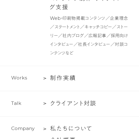
デ
ン
グ
支
援
ザ
テ
Web・印刷物掲載コンテンツ／企業理念
イ
ン
／ステートメント／キャッチコピー／ストー
ン
ツ
リー／社内ブログ／広報記事／採用向け
制
インタビュー／社長インタビュー／対談コ
作・
ンテンツなど
ラ
イ
テ
制
制
作
実
績
W
o
r
k
s
ィ
作
ン
実
グ
ク
ク
ラ
イ
ア
ン
ト
対
談
T
a
l
k
績
支
ラ
援
イ
私
私
た
ち
に
つ
い
て
C
o
m
p
a
n
y
ア
た
ン