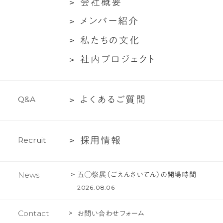
会
会
社
概
要
ち
ト
社
メ
メ
ン
バ
ー
紹
介
に
対
概
ン
つ
談
私
私
た
ち
の
文
化
要
バ
い
た
社
社
内
プ
ロ
ジ
ェ
ク
ト
ー
て
ち
内
紹
の
プ
介
文
よ
よ
く
あ
る
ご
質
問
Q
&
A
ロ
化
く
ジ
あ
ェ
採
採
用
情
報
R
e
c
r
u
i
t
る
ク
用
ご
ト
情
質
五◯祭展（ごえんさいてん）の開場時間
News
報
問
2026.08.06
Contact
お問い合わせフォーム